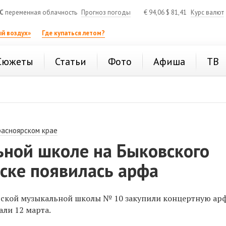
C
переменная облачность
Прогноз погоды
€
94,06
$
81,41
Курс валют
й воздух»
Где купаться летом?
Сюжеты
Статьи
Фото
Афиша
ТВ
расноярском крае
ьной школе на Быковского
ске появилась арфа
тской музыкальной школы № 10 закупили концертную арф
али 12 марта.