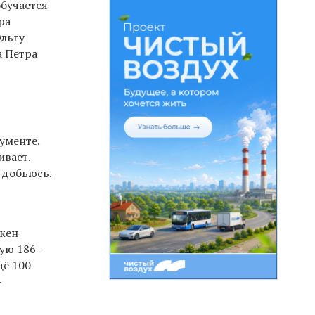
обучается
ра
Ольгу
а Петра
рументе.
ивает.
 добьюсь.
ужен
ую 186-
щё 100
-