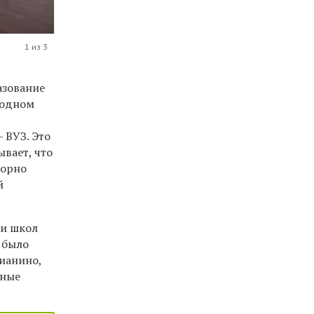
1 из 3
азование
 одном
 ВУЗ. Это
ывает, что
порно
й
 и школ
 было
ианино,
бные