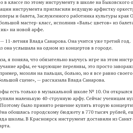
то в классе по этому инструменту в школе на Быковского 
нтации инструмента пригласили ведущую арфистку оркест
оперы и балета, Заслуженного работника культуры края 
большой мастер-класс, исполнив «Вальс цветов» из балет
ик» на новой арфе.
 — 11-летняя Влада Санарова. Она учится уже третий год.
з она услышала на одном из концертов в городе.
за, я поняла, что обязательно выучусь игре на этом инст
учание арфы, ее чарующие переливы, это просто завораж
ример, мозоли на пальцах, больно, но я все равно своего
ольшой сцене», — рассказала Влада Санарова.
арфы есть только в музыкальной школе № 10. Он открылся
 купили маленькую 40-струнную арфу. Сейчас ученицам н
 Поэтому было принято решение купить вторую концертн
Она обошлась городскому бюджету в 770 тысяч рублей, е
нда школы. В Красноярск инструмент доставили из Санкт
арта.