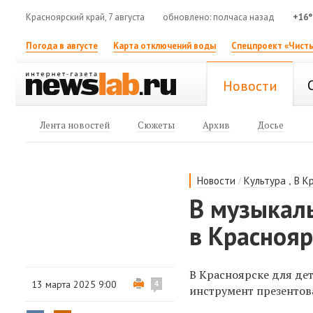
Красноярский край, 7 августа
обновлено: полчаса назад
+16°
Погода в августе
Карта отключений воды
Спецпроект «Чисты
Новости
Лента новостей
Сюжеты
Архив
Досье
/
,
Новости
Культура
В К
В музыкал
в Краснояр
В Красноярске для де
13 марта 2025 9:00
4
инструмент презентов