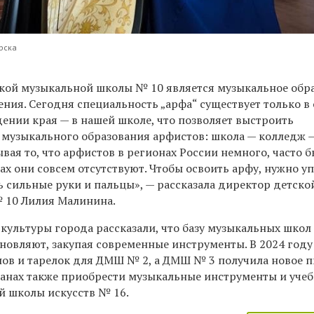
рска
ской музыкальной школы № 10 является музыкальное обр
ния. Сегодня специальность „арфа“ существует только в
ении края — в нашей школе, что позволяет выстроить
музыкального образования арфистов: школа — колледж —
ывая то, что арфистов в регионах России немного, часто б
ах они совсем отсутствуют. Чтобы освоить арфу, нужно у
ь сильные руки и пальцы», — рассказала директор детско
 10 Лилия Малинина.
культуры города рассказали, что базу музыкальных школ
бновляют, закупая современные инструменты. В 2024 году
нов и тарелок для ДМШ № 2, а ДМШ № 3 получила новое п
планах также приобрести музыкальные инструменты и уче
й школы искусств № 16.