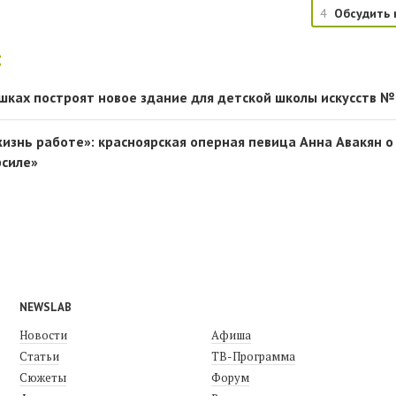
4
Обсудить 
:
шках построят новое здание для детской школы искусств №
жизнь работе»: красноярская оперная певица Анна Авакян о
рсиле»
NEWSLAB
Новости
Афиша
Статьи
ТВ-Программа
Сюжеты
Форум