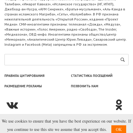
Талибан», «Имарат Кавказ», «Исламское государство» (ИГ, ИГИЛ),
Джебхад-ан-Нусра, «АУМ Синрике», «Братья-мусульмане», «Аль-Каида в
странах исламского Магриба», «Сеть», «Колумбайн». В РФ признана
нежелательной деятельность «Открытой России», издания «Проект
Медиа». СМИ-иноагентами признаны: телеканал «Дождь», «Медуза»,
«Важные истории», «Голос Америки», радио «Свобода», The Insider,
«Медиазона», ОВД-инфо. Иноагентами признаны общество/центр
«Мемориал», «Аналитический Центр Юрия Левады», Сахаровский центр.
Instagram и Facebook (Metа) запрещены в РФ за экстремизм.
ПРАВИЛА ЦИТИРОВАНИЯ
СТАТИСТИКА ПОСЕЩЕНИЙ
РАЗМЕЩЕНИЕ РЕКЛАМЫ
ПОЗВОНИТЬ НАМ
We use cookies to ensure that you have the best experience on our website. If
© ООО «Лаборатория Новоcтей», 2003—2026.
you continue to use this site we assume that you accept this.
OK