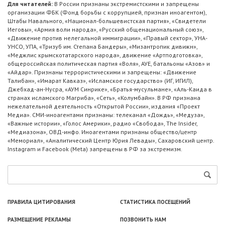
Для читателей:
В России признаны экстремистскими и запрещены
организации ФБК (Фонд борьбы с коррупцией, признан иноагентом),
Штабы Навального, «Национал-большевистская партия», «Свидетели
Иеговы», «Армия воли народа», «Русский общенациональный союз»,
«Движение против нелегальной иммиграции», «Правый сектор», УНА-
УНСО, УПА, «Тризуб им. Степана Бандеры», «Мизантропик дивижн»,
«Меджлис крымскотатарского народа», движение «Артподготовка»,
общероссийская политическая партия «Воля», АУЕ, батальоны «Азов» и
«Айдар». Признаны террористическими и запрещены: «Движение
Талибан», «Имарат Кавказ», «Исламское государство» (ИГ, ИГИЛ),
Джебхад-ан-Нусра, «АУМ Синрике», «Братья-мусульмане», «Аль-Каида в
странах исламского Магриба», «Сеть», «Колумбайн». В РФ признана
нежелательной деятельность «Открытой России», издания «Проект
Медиа». СМИ-иноагентами признаны: телеканал «Дождь», «Медуза»,
«Важные истории», «Голос Америки», радио «Свобода», The Insider,
«Медиазона», ОВД-инфо. Иноагентами признаны общество/центр
«Мемориал», «Аналитический Центр Юрия Левады», Сахаровский центр.
Instagram и Facebook (Metа) запрещены в РФ за экстремизм.
ПРАВИЛА ЦИТИРОВАНИЯ
СТАТИСТИКА ПОСЕЩЕНИЙ
РАЗМЕЩЕНИЕ РЕКЛАМЫ
ПОЗВОНИТЬ НАМ