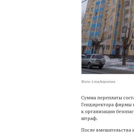
Фото: t.me/krpronws
Сумма переплаты соста
Гендиректора фирмы пр
к организации безопас
штраф.
После вмешательства 