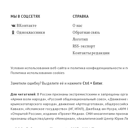
МЫ В СОЦСЕТЯХ
СПРАВКА
ВКонтакте
О нас
Одноклассники
Обратная связь
Логотип
RSS-экспорт
Контакты редакции
Условия использования веб-сайта и политика конфиденциальности и 
Политика использования cookies
Заметили ошибку? Выделите её и нажмите
Ctrl + Enter
.
Для читателей:
В России признаны экстремистскими и запрещены орга
«Армия воли народа», «Русский общенациональный союз», «Движение п
крымскотатарского народа», движение «Артподготовка», общероссийск
Кавказ», «Исламское государство» (ИГ, ИГИЛ), Джебхад-ан-Нусра, «АУМ
«Открытой России», издания «Проект Медиа». СМИ-иноагентами признан
признаны общество/центр «Мемориал», «Аналитический Центр Юрия Лев