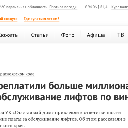
6°C
переменная облачность
Прогноз погоды
€
94,06
$
81,41
Курс вал
й воздух»
Где купаться летом?
Сюжеты
Статьи
Фото
Афиша
ТВ
Красноярском крае
реплатили больше миллион
обслуживание лифтов по ви
ра УК «Счастливый дом» привлекли к ответственности
ние платы за обслуживание лифтов. Об этом рассказали в
кого края.