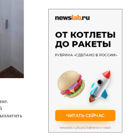
ние.
й
выплатить