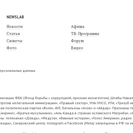
NEWSLAB
Новости
Афиша
Статьи
ТВ-Программа
Сюжеты
Форум
Фото
Видео
персональных данных
низации ФБК (Фонд борьбы с коррупцией, признан иноагентом), Штабы Навал
ротив нелегальной иммиграции», «Правый сектор», УНА-УНСО, УПА, «Тризуб и
ая политическая партия «Воля», АУЕ, батальоны «Азов» и «Айдар». Признаны
 Синрике», «Братья-мусульмане», «Аль-Каида в странах исламского Магриба», 
ы: телеканал «Дождь», «Медуза», «Важные истории», «Голос Америки», радио 
ады», Сахаровский центр. Instagram и Facebook (Metа) запрещены в РФ за э