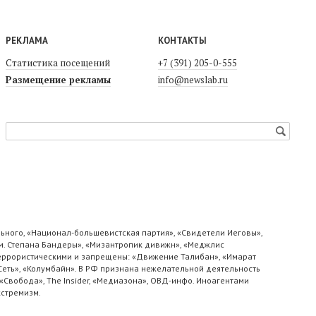
РЕКЛАМА
КОНТАКТЫ
Статистика посещений
+7 (391) 205-0-555
Размещение рекламы
info@newslab.ru
ьного, «Национал-большевистская партия», «Свидетели Иеговы»,
м. Степана Бандеры», «Мизантропик дивижн», «Меджлис
 террористическими и запрещены: «Движение Талибан», «Имарат
«Сеть», «Колумбайн». В РФ признана нежелательной деятельность
«Свобода», The Insider, «Медиазона», ОВД-инфо. Иноагентами
кстремизм.