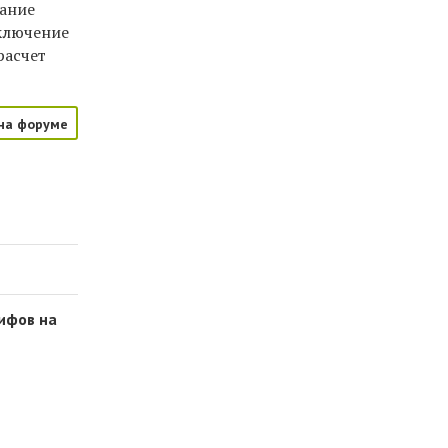
вание
включение
расчет
на форуме
ифов на