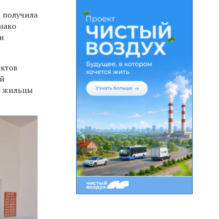
 получила
нако
и
ектов
ой
м жильцы