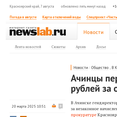
Красноярский край, 7 августа
обновлено: пять минут назад
+1
Погода в августе
Карта отключений воды
Спецпроект «Чисты
Новости
Лента новостей
Сюжеты
Архив
Досье
/
,
Новости
Общество
В 
Ачинцы пе
рублей за 
В Ачинске гендиректо
20 марта 2025 10:51
0
за незаконное начисле
прокуратуре
Красноярс