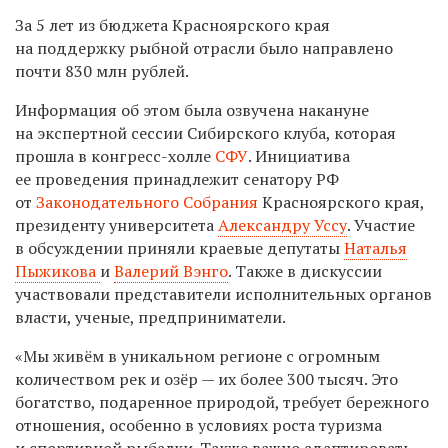
За 5 лет из бюджета Красноярского края
на поддержку рыбной отрасли было направлено
почти 830 млн рублей.
Информация об этом была озвучена накануне
на экспертной сессии Сибирского клуба, которая
прошла в конгресс-холле
СФУ
. Инициатива
ее проведения принадлежит сенатору РФ
от
Законодательного Собрания
Красноярского края,
президенту университета
Александру Уссу
. Участие
в обсуждении приняли краевые депутаты
Наталья
Пыжикова
и
Валерий Вэнго
. Также в дискуссии
участвовали представители исполнительных органов
власти, ученые, предприниматели.
«Мы живём в уникальном регионе с огромным
количеством рек и озёр — их более 300 тысяч. Это
богатство, подаренное природой, требует бережного
отношения, особенно в условиях роста туризма
и спортивной рыбалки. Также важно адаптировать