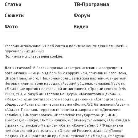
Статьи
ТВ-Программа
Сюжеты
Форум
Фото
Видео
Условия использования веб-сайта и политика конфиденциальности и
персональных данных
Политика использования cookies
Для читателей:
В России признаны экстремистскими и запрещены
организации ФБК (Фонд борьбы с коррупцией, признан иноагентом),
Штабы Навального, «Национал-большевистская партия», «Свидетели
Иеговы», «Армия воли народа», «Русский общенациональный союз»,
«Движение против нелегальной иммиграции», «Правый сектор», УНА-
УНСО, УПА, «Тризуб им. Степана Бандеры», «Мизантропик дивижн»,
«Меджлис крымскотатарского народа», движение «Артподготовка»,
общероссийская политическая партия «Воля», АУЕ, батальоны «Азов» и
«Айдар». Признаны террористическими и запрещены: «Движение
Талибан», «Имарат Кавказ», «Исламское государство» (ИГ, ИГИЛ),
Джебхад-ан-Нусра, «АУМ Синрике», «Братья-мусульмане», «Аль-Каида в
странах исламского Магриба», «Сеть», «Колумбайн». В РФ признана
нежелательной деятельность «Открытой России», издания «Проект
Медиа». СМИ-иноагентами признаны: телеканал «Дождь», «Медуза»,