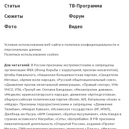
Статьи
ТВ-Программа
Сюжеты
Форум
Фото
Видео
Условия использования веб-сайта и политика конфиденциальности и
персональных данных
Политика использования cookies
Для читателей:
В России признаны экстремистскими и запрещены
организации ФБК (Фонд борьбы с коррупцией, признан иноагентом),
Штабы Навального, «Национал-большевистская партия», «Свидетели
Иеговы», «Армия воли народа», «Русский общенациональный союз»,
«Движение против нелегальной иммиграции», «Правый сектор», УНА-
УНСО, УПА, «Тризуб им. Степана Бандеры», «Мизантропик дивижн»,
«Меджлис крымскотатарского народа», движение «Артподготовка»,
общероссийская политическая партия «Воля», АУЕ, батальоны «Азов» и
«Айдар». Признаны террористическими и запрещены: «Движение
Талибан», «Имарат Кавказ», «Исламское государство» (ИГ, ИГИЛ),
Джебхад-ан-Нусра, «АУМ Синрике», «Братья-мусульмане», «Аль-Каида в
странах исламского Магриба», «Сеть», «Колумбайн». В РФ признана
нежелательной деятельность «Открытой России», издания «Проект
Медиа». СМИ-иноагентами признаны: телеканал «Дождь», «Медуза»,