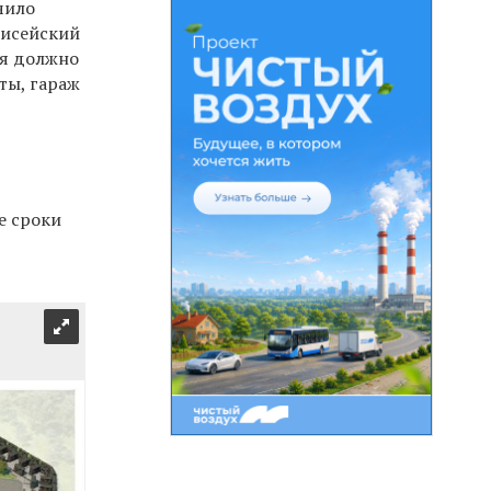
чило
нисейский
ия должно
ты, гараж
е сроки