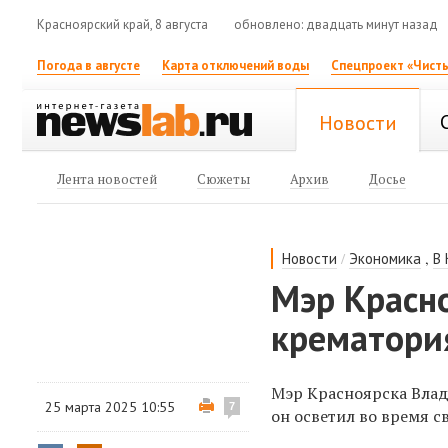
Красноярский край, 8 августа
обновлено: двадцать минут назад
Погода в августе
Карта отключений воды
Спецпроект «Чисты
Новости
Лента новостей
Сюжеты
Архив
Досье
/
,
Новости
Экономика
В
Мэр Красно
крематори
Мэр Красноярска Влади
25 марта 2025 10:55
7
он осветил во время с