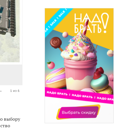
-
1 из 6
о выбору
ьство