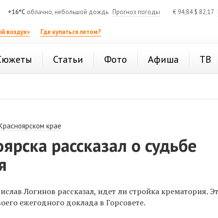
+16°C
облачно, небольшой дождь
Прогноз погоды
€
94,84
$
82,17
й воздух»
Где купаться летом?
Сюжеты
Статьи
Фото
Афиша
ТВ
 Красноярском крае
ярска рассказал о судьбе
я
слав Логинов рассказал, идет ли стройка крематория. Э
воего ежегодного доклада в Горсовете.