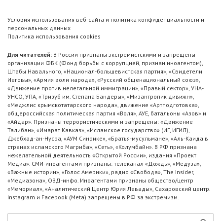
Условия использования веб-сайта и политика конфиденциальности и
персональных данных
Политика использования cookies
Для читателей:
В России признаны экстремистскими и запрещены
организации ФБК (Фонд борьбы с коррупцией, признан иноагентом),
Штабы Навального, «Национал-большевистская партия», «Свидетели
Иеговы», «Армия воли народа», «Русский общенациональный союз»,
«Движение против нелегальной иммиграции», «Правый сектор», УНА-
УНСО, УПА, «Тризуб им. Степана Бандеры», «Мизантропик дивижн»,
«Меджлис крымскотатарского народа», движение «Артподготовка»,
общероссийская политическая партия «Воля», АУЕ, батальоны «Азов» и
«Айдар». Признаны террористическими и запрещены: «Движение
Талибан», «Имарат Кавказ», «Исламское государство» (ИГ, ИГИЛ),
Джебхад-ан-Нусра, «АУМ Синрике», «Братья-мусульмане», «Аль-Каида в
странах исламского Магриба», «Сеть», «Колумбайн». В РФ признана
нежелательной деятельность «Открытой России», издания «Проект
Медиа». СМИ-иноагентами признаны: телеканал «Дождь», «Медуза»,
«Важные истории», «Голос Америки», радио «Свобода», The Insider,
«Медиазона», ОВД-инфо. Иноагентами признаны общество/центр
«Мемориал», «Аналитический Центр Юрия Левады», Сахаровский центр.
Instagram и Facebook (Metа) запрещены в РФ за экстремизм.