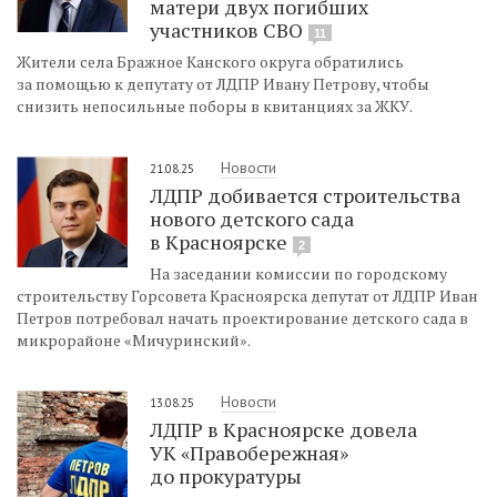
матери двух погибших
участников СВО
11
Жители села Бражное Канского округа обратились
за помощью к депутату от ЛДПР Ивану Петрову, чтобы
снизить непосильные поборы в квитанциях за ЖКУ.
Новости
21.08.25
ЛДПР добивается строительства
нового детского сада
в Красноярске
2
На заседании комиссии по городскому
строительству Горсовета Красноярска депутат от ЛДПР Иван
Петров потребовал начать проектирование детского сада в
микрорайоне «Мичуринский».
Новости
13.08.25
ЛДПР в Красноярске довела
УК «Правобережная»
до прокуратуры