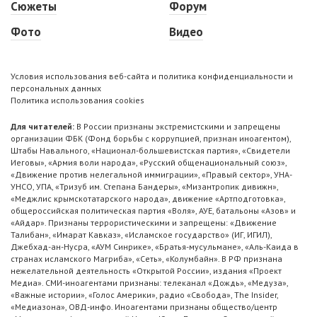
Сюжеты
Форум
Фото
Видео
Условия использования веб-сайта и политика конфиденциальности и
персональных данных
Политика использования cookies
Для читателей:
В России признаны экстремистскими и запрещены
организации ФБК (Фонд борьбы с коррупцией, признан иноагентом),
Штабы Навального, «Национал-большевистская партия», «Свидетели
Иеговы», «Армия воли народа», «Русский общенациональный союз»,
«Движение против нелегальной иммиграции», «Правый сектор», УНА-
УНСО, УПА, «Тризуб им. Степана Бандеры», «Мизантропик дивижн»,
«Меджлис крымскотатарского народа», движение «Артподготовка»,
общероссийская политическая партия «Воля», АУЕ, батальоны «Азов» и
«Айдар». Признаны террористическими и запрещены: «Движение
Талибан», «Имарат Кавказ», «Исламское государство» (ИГ, ИГИЛ),
Джебхад-ан-Нусра, «АУМ Синрике», «Братья-мусульмане», «Аль-Каида в
странах исламского Магриба», «Сеть», «Колумбайн». В РФ признана
нежелательной деятельность «Открытой России», издания «Проект
Медиа». СМИ-иноагентами признаны: телеканал «Дождь», «Медуза»,
«Важные истории», «Голос Америки», радио «Свобода», The Insider,
«Медиазона», ОВД-инфо. Иноагентами признаны общество/центр