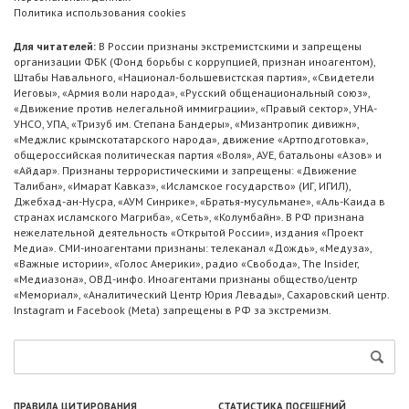
Политика использования cookies
Для читателей:
В России признаны экстремистскими и запрещены
организации ФБК (Фонд борьбы с коррупцией, признан иноагентом),
Штабы Навального, «Национал-большевистская партия», «Свидетели
Иеговы», «Армия воли народа», «Русский общенациональный союз»,
«Движение против нелегальной иммиграции», «Правый сектор», УНА-
УНСО, УПА, «Тризуб им. Степана Бандеры», «Мизантропик дивижн»,
«Меджлис крымскотатарского народа», движение «Артподготовка»,
общероссийская политическая партия «Воля», АУЕ, батальоны «Азов» и
«Айдар». Признаны террористическими и запрещены: «Движение
Талибан», «Имарат Кавказ», «Исламское государство» (ИГ, ИГИЛ),
Джебхад-ан-Нусра, «АУМ Синрике», «Братья-мусульмане», «Аль-Каида в
странах исламского Магриба», «Сеть», «Колумбайн». В РФ признана
нежелательной деятельность «Открытой России», издания «Проект
Медиа». СМИ-иноагентами признаны: телеканал «Дождь», «Медуза»,
«Важные истории», «Голос Америки», радио «Свобода», The Insider,
«Медиазона», ОВД-инфо. Иноагентами признаны общество/центр
«Мемориал», «Аналитический Центр Юрия Левады», Сахаровский центр.
Instagram и Facebook (Metа) запрещены в РФ за экстремизм.
ПРАВИЛА ЦИТИРОВАНИЯ
СТАТИСТИКА ПОСЕЩЕНИЙ