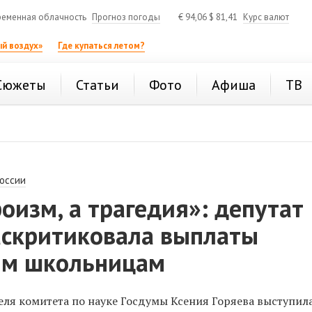
еменная облачность
Прогноз погоды
€
94,06
$
81,41
Курс валют
й воздух»
Где купаться летом?
Сюжеты
Статьи
Фото
Афиша
ТВ
России
роизм, а трагедия»: депутат
аскритиковала выплаты
ым школьницам
ля комитета по науке Госдумы Ксения Горяева выступил