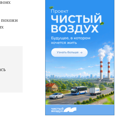
своих
е похожи
ых
ась