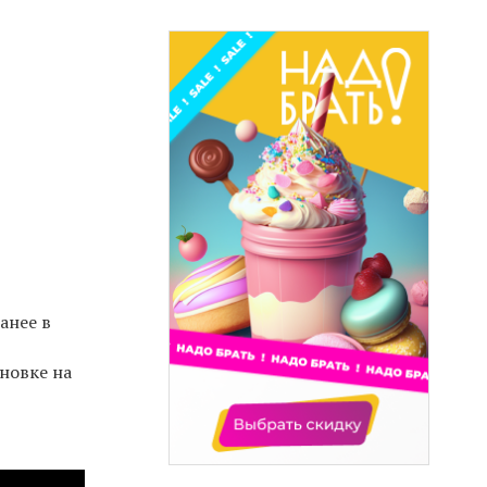
анее в
новке на