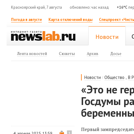
Красноярский край, 7 августа
обновлено: час назад
+16°C
пер
Погода в августе
Карта отключений воды
Спецпроект «Чисты
Новости
Лента новостей
Сюжеты
Архив
Досье
/
,
Новости
Общество
В 
«Это не ге
Госдумы р
беременн
Первый зампредседате
4 апреля 2025 13:59
1