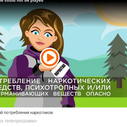
ile could not be played
ий потребления наркотиков
ых телепрограмм»