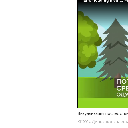
Error loading media: F
Визуализация последств
КГАУ «Дирекция краев