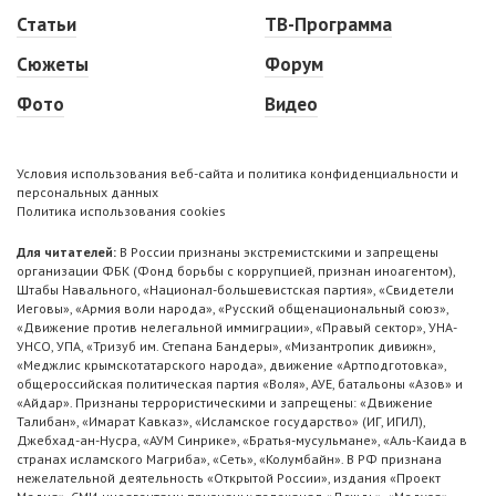
Статьи
ТВ-Программа
Сюжеты
Форум
Фото
Видео
Условия использования веб-сайта и политика конфиденциальности и
персональных данных
Политика использования cookies
Для читателей:
В России признаны экстремистскими и запрещены
организации ФБК (Фонд борьбы с коррупцией, признан иноагентом),
Штабы Навального, «Национал-большевистская партия», «Свидетели
Иеговы», «Армия воли народа», «Русский общенациональный союз»,
«Движение против нелегальной иммиграции», «Правый сектор», УНА-
УНСО, УПА, «Тризуб им. Степана Бандеры», «Мизантропик дивижн»,
«Меджлис крымскотатарского народа», движение «Артподготовка»,
общероссийская политическая партия «Воля», АУЕ, батальоны «Азов» и
«Айдар». Признаны террористическими и запрещены: «Движение
Талибан», «Имарат Кавказ», «Исламское государство» (ИГ, ИГИЛ),
Джебхад-ан-Нусра, «АУМ Синрике», «Братья-мусульмане», «Аль-Каида в
странах исламского Магриба», «Сеть», «Колумбайн». В РФ признана
нежелательной деятельность «Открытой России», издания «Проект