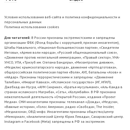
Условия использования веб-сайта и политика конфиденциальности и
персональных данных
Политика использования cookies
Для читателей:
В России признаны экстремистскими и запрещены
организации ФБК (Фонд борьбы с коррупцией, признан иноагентом),
Штабы Навального, «Национал-большевистская партия», «Свидетели
Иеговы», «Армия воли народа», «Русский общенациональный союз»,
«Движение против нелегальной иммиграции», «Правый сектор», УНА-
УНСО, УПА, «Тризуб им. Степана Бандеры», «Мизантропик дивижн»,
«Меджлис крымскотатарского народа», движение «Артподготовка»,
общероссийская политическая партия «Воля», АУЕ, батальоны «Азов» и
«Айдар». Признаны террористическими и запрещены: «Движение
Талибан», «Имарат Кавказ», «Исламское государство» (ИГ, ИГИЛ),
Джебхад-ан-Нусра, «АУМ Синрике», «Братья-мусульмане», «Аль-Каида в
странах исламского Магриба», «Сеть», «Колумбайн». В РФ признана
нежелательной деятельность «Открытой России», издания «Проект
Медиа». СМИ-иноагентами признаны: телеканал «Дождь», «Медуза»,
«Важные истории», «Голос Америки», радио «Свобода», The Insider,
«Медиазона», ОВД-инфо. Иноагентами признаны общество/центр
«Мемориал», «Аналитический Центр Юрия Левады», Сахаровский центр.
Instagram и Facebook (Metа) запрещены в РФ за экстремизм.