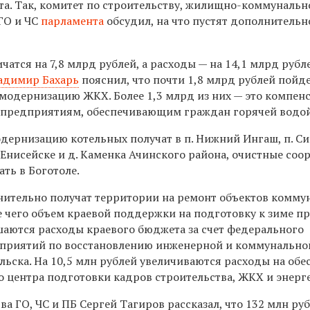
а. Так, комитет по строительству, жилищно-коммуналь
 ГО и ЧС
парламента
обсудил, на что пустят дополнительн
атся на 7,8 млрд рублей, а расходы — на 14,1 млрд рубле
адимир Бахарь
пояснил, что почти 1,8 млрд рублей пойд
модернизацию ЖКХ. Более 1,3 млрд из них — это компен
предприятиям, обеспечивающим граждан горячей водой
одернизацию котельных получат в п. Нижний Ингаш, п. С
 Енисейске и д. Каменка Ачинского района, очистные соо
ть в Боготоле.
нительно получат территории на ремонт объектов комму
те чего объем краевой поддержки на подготовку к зиме п
шаются расходы краевого бюджета за счет федерального
приятий по восстановлению инженерной и коммунально
ьска. На 10,5 млн рублей увеличиваются расходы на обе
о центра подготовки кадров строительства, ЖКХ и энерг
тва ГО, ЧС и ПБ Сергей Тагиров рассказал, что 132 млн ру