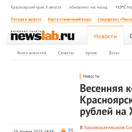
Красноярский край, 8 августа
обновлено: час назад
+15°C
пе
Погода в августе
Карта отключений воды
Спецпроект «Чисты
Новости
Лента новостей
Сюжеты
Архив
Досье
/
Новости
Весенняя 
Красноярск
рублей на
В
Законодательном С
10 апреля 2025 14:38
0