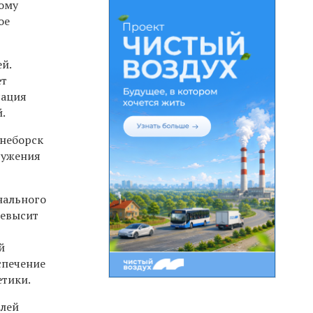
ному
ое
й.
ет
сация
.
инеборск
ружения
нального
ревысит
й
спечение
етики.
блей