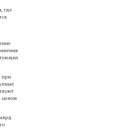
, где
тся
ение
ранения
стующих
 при
рупные
ствуют
в целом
 млрд
го