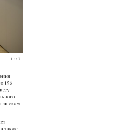
1 из 3
чения
е 196
жету
льного
нгашском
нет
а также