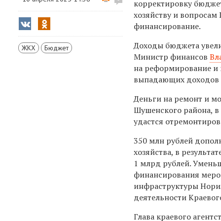
корректировку бюджет
хозяйству и вопросам
финансирование.
Доходы бюджета увелич
ЖКХ
Бюджет
Министр финансов
Вл
на реформирование и 
выпадающих доходов 
Деньги на ремонт и м
Шушенского района, в
удастся отремонтирова
350 млн рублей допол
хозяйства, в результа
1 млрд рублей. Умень
финансирования меро
инфраструктуры Норил
деятельности Краевог
Глава краевого агентс