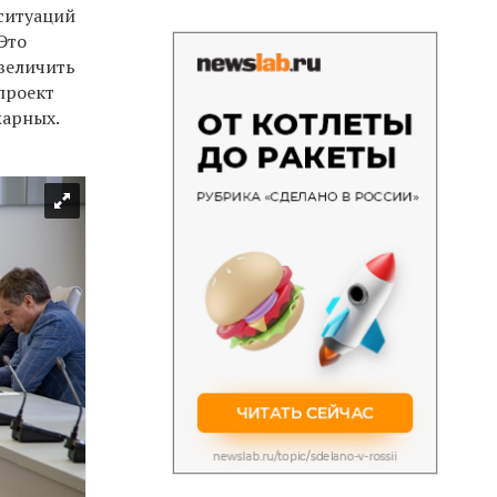
ситуаций
Это
увеличить
проект
жарных.