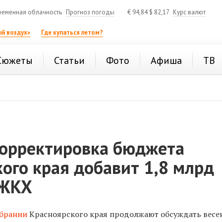
ременная облачность
Прогноз погоды
€
94,84
$
82,17
Курс валют
й воздух»
Где купаться летом?
Сюжеты
Статьи
Фото
Афиша
ТВ
корректировка бюджета
ого края добавит 1,8 млрд
 ЖКХ
обрании
Красноярского края продолжают обсуждать вес