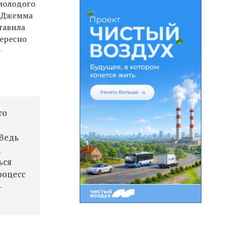
 молодого
а Джемма
тавила
тересно
е
то
а
 Ведь
м
ься
роцесс
—