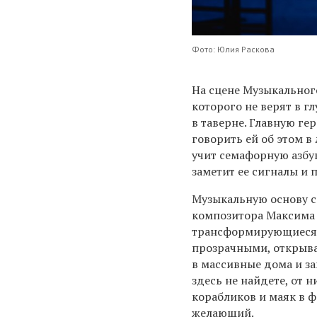
Фото: Юлия Раскова
На сцене Музыкальног
которого не верят в г
в таверне. Главную г
говорить ей об этом в
учит семафорную азбук
заметит ее сигналы и п
Музыкальную основу с
композитора Максима 
трансформирующиеся д
прозрачными, открыва
в массивные дома и з
здесь не найдете, от н
корабликов и маяк в 
желающий.