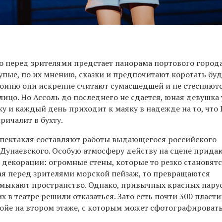
о перед зрителями предстает панорама портового города
лупые, по их мнению, сказки и предпочитают коротать бу
ероиню они искренне считают сумасшедшей и не стесняют
 лицо. Но Ассоль до последнего не сдается, юная девушка
у и каждый день приходит к маяку в надежде на то, что 
ричалит в бухту.
пектакля составляют работы выдающегося российского
Дунаевского. Особую атмосферу действу на сцене прида
екорации: огромные стены, которые то резко становят
я перед зрителями морской пейзаж, то превращаются
амыкают пространство. Однако, привычных красных пару
их в театре решили отказаться. Зато есть почти 300 пласт
фойе на втором этаже, с которым может сфотографироват