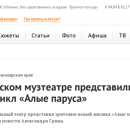
°C
облачно, без существенных осадков
Прогноз погоды
€
94,84
$
82,1
й воздух»
Где купаться летом?
Сюжеты
Статьи
Фото
Афиша
ТВ
расноярском крае
рском музтеатре представил
икл «Алые паруса»
ьный театр представил зрителям новый мюзикл «Алые п
 повести Александра Грина.