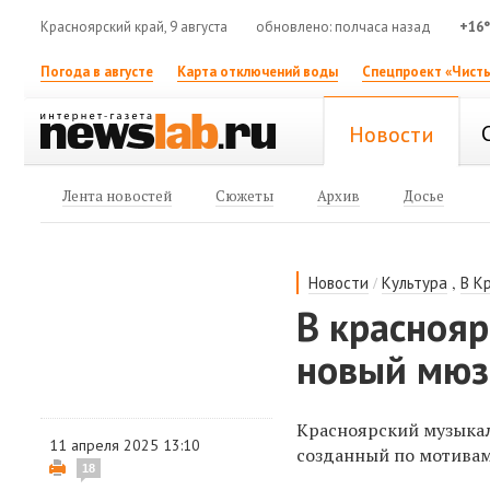
Красноярский край, 9 августа
обновлено: полчаса назад
+16
Погода в августе
Карта отключений воды
Спецпроект «Чисты
Новости
Лента новостей
Сюжеты
Архив
Досье
/
,
Новости
Культура
В К
В красноя
новый мюз
Красноярский музыкал
11 апреля 2025 13:10
созданный по мотивам
18