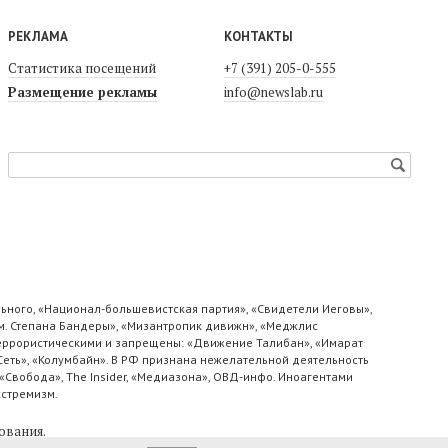
РЕКЛАМА
КОНТАКТЫ
Статистика посещений
+7 (391) 205-0-555
Размещение рекламы
info@newslab.ru
ьного, «Национал-большевистская партия», «Свидетели Иеговы»,
м. Степана Бандеры», «Мизантропик дивижн», «Меджлис
 террористическими и запрещены: «Движение Талибан», «Имарат
«Сеть», «Колумбайн». В РФ признана нежелательной деятельность
«Свобода», The Insider, «Медиазона», ОВД-инфо. Иноагентами
кстремизм.
ования
.