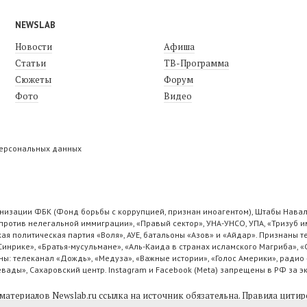
NEWSLAB
Новости
Афиша
Статьи
ТВ-Программа
Сюжеты
Форум
Фото
Видео
персональных данных
низации ФБК (Фонд борьбы с коррупцией, признан иноагентом), Штабы Навал
ротив нелегальной иммиграции», «Правый сектор», УНА-УНСО, УПА, «Тризуб и
ая политическая партия «Воля», АУЕ, батальоны «Азов» и «Айдар». Признаны
 Синрике», «Братья-мусульмане», «Аль-Каида в странах исламского Магриба», 
ы: телеканал «Дождь», «Медуза», «Важные истории», «Голос Америки», радио 
ады», Сахаровский центр. Instagram и Facebook (Metа) запрещены в РФ за э
материалов Newslab.ru ссылка на источник обязательна.
Правила цитир