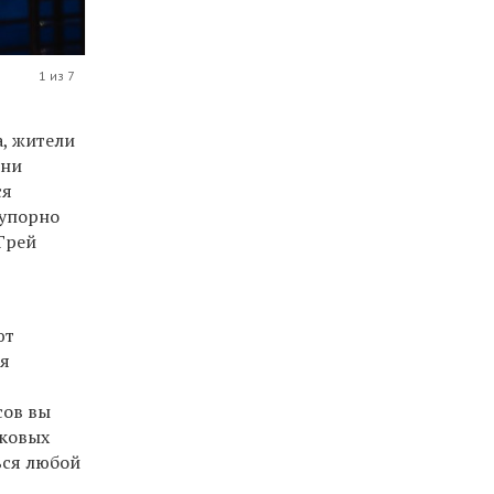
1 из 7
, жители
дни
ся
 упорно
Грей
ют
ся
сов вы
иковых
ься любой