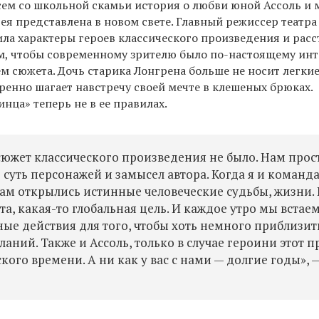
сем со школьной скамьи история о любви юной Ассоль и
ея представлена в новом свете. Главный режиссер театр
ла характеры героев классического произведения и расс
м, чтобы современному зрителю было по-настоящему ин
м сюжета. Дочь старика Лонгрена больше не носит легки
еренно шагает навстречу своей мечте в клешеных брюках.
нца» теперь не в ее правилах.
южет классического произведения не было. Нам прос
 суть персонажей и замысел автора. Когда я и команд
нам открылись истинные человеческие судьбы, жизни.
чта, какая-то глобальная цель. И каждое утро мы встае
ые действия для того, чтобы хоть немного приблизит
аний. Также и Ассоль, только в случае героини этот п
кого времени. А ни как у вас с нами — долгие годы», 