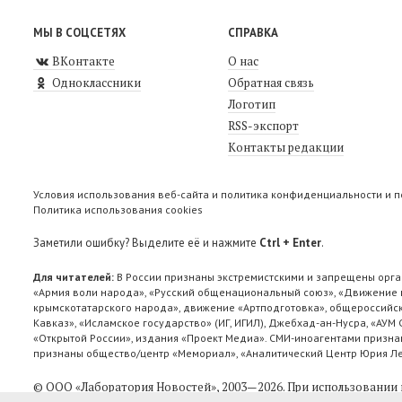
МЫ В СОЦСЕТЯХ
СПРАВКА
ВКонтакте
О нас
Одноклассники
Обратная связь
Логотип
RSS-экспорт
Контакты редакции
Условия использования веб-сайта и политика конфиденциальности и 
Политика использования cookies
Заметили ошибку? Выделите её и нажмите
Ctrl + Enter
.
Для читателей:
В России признаны экстремистскими и запрещены орга
«Армия воли народа», «Русский общенациональный союз», «Движение п
крымскотатарского народа», движение «Артподготовка», общероссийск
Кавказ», «Исламское государство» (ИГ, ИГИЛ), Джебхад-ан-Нусра, «АУМ
«Открытой России», издания «Проект Медиа». СМИ-иноагентами признан
признаны общество/центр «Мемориал», «Аналитический Центр Юрия Лев
© ООО «Лаборатория Новоcтей», 2003—2026.
При использовании 