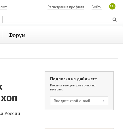
18+
алют
Регистрация профиля
Войти
Форум
Подписка на дайджест
х
Рассылка выходит раз в сутки по
вечерам.
-хоп
ва России