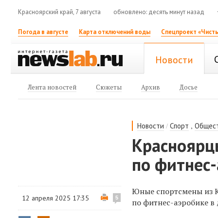
Красноярский край, 7 августа
обновлено: десять минут назад
Погода в августе
Карта отключений воды
Спецпроект «Чисты
Новости
Лента новостей
Сюжеты
Архив
Досье
/
,
Новости
Спорт
Общес
Красноярц
по фитнес-
Юные спортсмены из К
12 апреля 2025 17:35
5
по фитнес-аэробике в