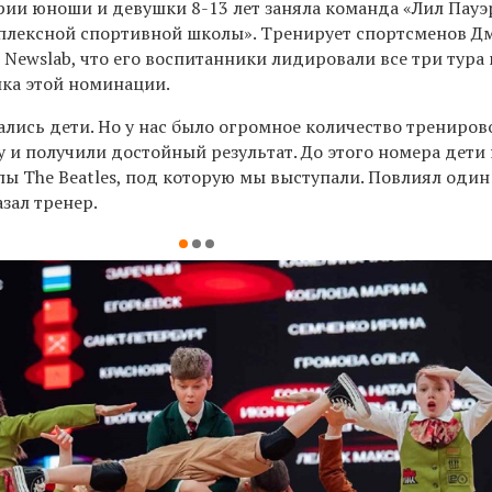
рии юноши и девушки 8-13 лет заняла команда «Лил Пауэ
плексной спортивной школы». Тренирует спортсменов Д
Newslab, что его воспитанники лидировали все три тура 
ика этой номинации.
ались дети. Но у нас было огромное количество трениров
 и получили достойный результат. До этого номера дети 
ы The Beatles, под которую мы выступали. Повлиял один 
азал тренер.