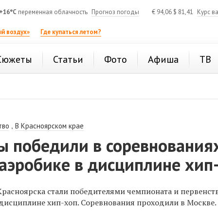
+16°C
переменная облачность
Прогноз погоды
€
94,06
$
81,41
Курс в
й воздух»
Где купаться летом?
Сюжеты
Статьи
Фото
Афиша
ТВ
,
тво
В Красноярском крае
ы победили в соревнования
аэробике в дисциплине хип
расноярска стали победителями чемпионата и первенст
 дисциплине хип-хоп. Соревнования проходили в Москве.