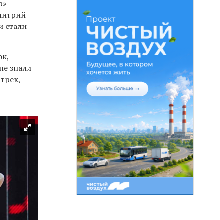
р»
митрий
и стали
ок,
не знали
трек,