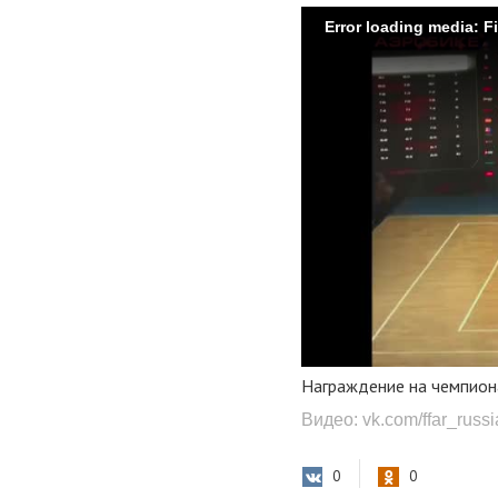
Error loading media: F
Награждение на чемпиона
Видео: vk.com/ffar_russi
0
0