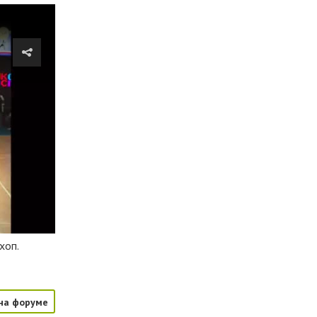
хоп.
на форуме