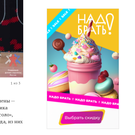
1 из 3
мены —
ика
соло»,
а, из них