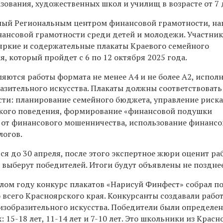
ования, художественных школ и училищ в возрасте от 7 д
ный Региональным центром финансовой грамотности, на
ансовой грамотности среди детей и молодежи. Участни
 яркие и содержательные плакаты Краевого семейного
, который пройдет с 6 по 12 октября 2025 года.
ляются работы формата не менее А4 и не более А2, испол
разительного искусства. Плакаты должны соответствовать
ти: планирование семейного бюджета, управление риск
ского поведения, формирование «финансовой подушки
а от финансового мошенничества, использование финанс
логов.
ся до 30 апреля, после этого экспертное жюри оценит ра
 выберут победителей. Итоги будут объявлены не позднее
лом году конкурс плакатов «Нарисуй Финфест» собрал по
о всего Красноярского края. Конкурсанты создавали рабо
изобразительного искусства. Победители были определен
 15-18 лет, 11-14 лет и 7-10 лет. Это школьники из Красн