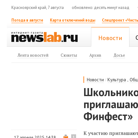
Красноярский край, 7 августа
обновлено: десять минут назад
Погода в августе
Карта отключений воды
Спецпроект «Чисты
Новости
Лента новостей
Сюжеты
Архив
Досье
/
,
Новости
Культура
Общ
Школьнико
приглашаю
Финфест»
К участию приглашают
17 апреля 2025 14:38
1