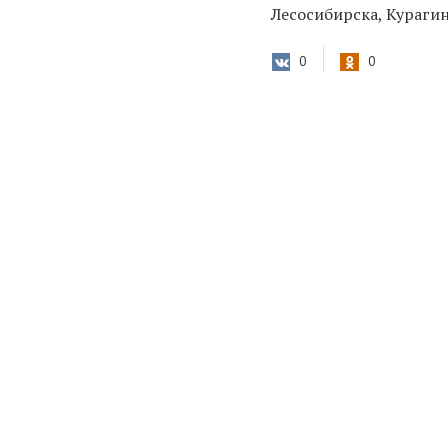
Лесосибирска, Курагин
0
0