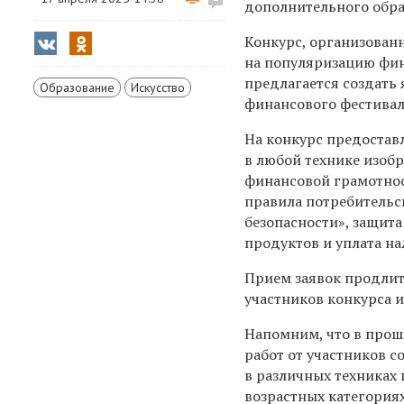
дополнительного образ
Конкурс, организован
на популяризацию фин
предлагается создать
Образование
Искусство
финансового фестиваля
На конкурс предостав
в любой технике изоб
финансовой грамотнос
правила потребитель
безопасности», защит
продуктов и уплата на
Прием заявок продлит
участников конкурса и
Напомним, что в прош
работ от участников с
в различных техниках 
возрастных категориях: