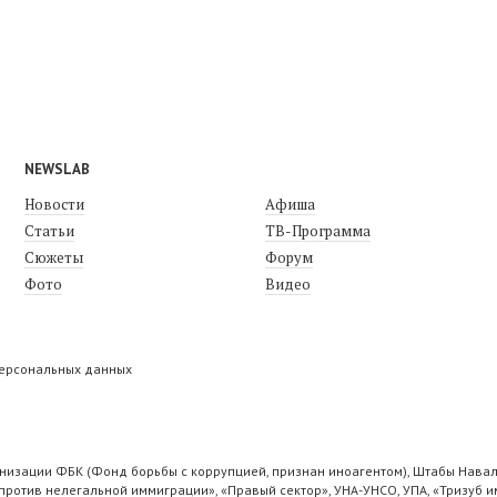
NEWSLAB
Новости
Афиша
Статьи
ТВ-Программа
Сюжеты
Форум
Фото
Видео
персональных данных
низации ФБК (Фонд борьбы с коррупцией, признан иноагентом), Штабы Навал
ротив нелегальной иммиграции», «Правый сектор», УНА-УНСО, УПА, «Тризуб и