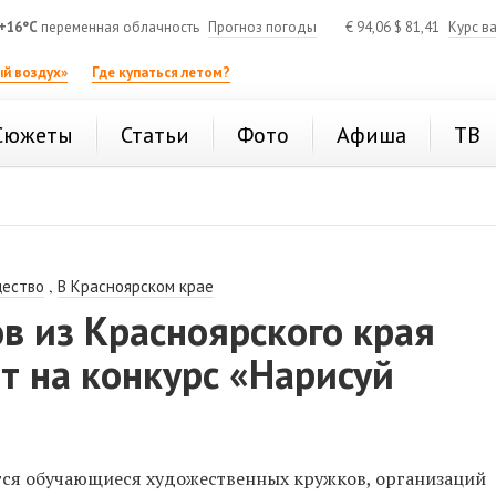
+16°C
переменная облачность
Прогноз погоды
€
94,06
$
81,41
Курс в
й воздух»
Где купаться летом?
Сюжеты
Статьи
Фото
Афиша
ТВ
,
ество
В Красноярском крае
в из Красноярского края
т на конкурс «Нарисуй
ся обучающиеся художественных кружков, организаций