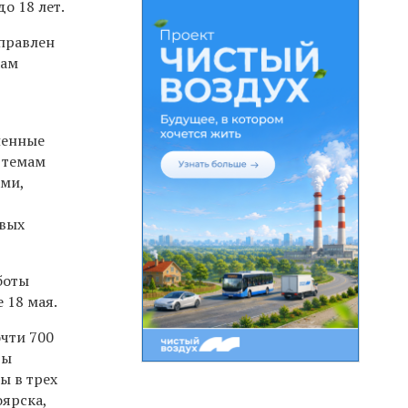
о 18 лет.
правлен
кам
ненные
 темам
ами,
овых
боты
 18 мая.
чти 700
ты
ы в трех
оярска,