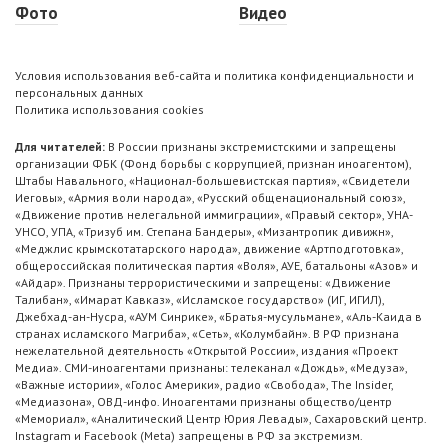
Фото
Видео
Условия использования веб-сайта и политика конфиденциальности и
персональных данных
Политика использования cookies
Для читателей:
В России признаны экстремистскими и запрещены
организации ФБК (Фонд борьбы с коррупцией, признан иноагентом),
Штабы Навального, «Национал-большевистская партия», «Свидетели
Иеговы», «Армия воли народа», «Русский общенациональный союз»,
«Движение против нелегальной иммиграции», «Правый сектор», УНА-
УНСО, УПА, «Тризуб им. Степана Бандеры», «Мизантропик дивижн»,
«Меджлис крымскотатарского народа», движение «Артподготовка»,
общероссийская политическая партия «Воля», АУЕ, батальоны «Азов» и
«Айдар». Признаны террористическими и запрещены: «Движение
Талибан», «Имарат Кавказ», «Исламское государство» (ИГ, ИГИЛ),
Джебхад-ан-Нусра, «АУМ Синрике», «Братья-мусульмане», «Аль-Каида в
странах исламского Магриба», «Сеть», «Колумбайн». В РФ признана
нежелательной деятельность «Открытой России», издания «Проект
Медиа». СМИ-иноагентами признаны: телеканал «Дождь», «Медуза»,
«Важные истории», «Голос Америки», радио «Свобода», The Insider,
«Медиазона», ОВД-инфо. Иноагентами признаны общество/центр
«Мемориал», «Аналитический Центр Юрия Левады», Сахаровский центр.
Instagram и Facebook (Metа) запрещены в РФ за экстремизм.