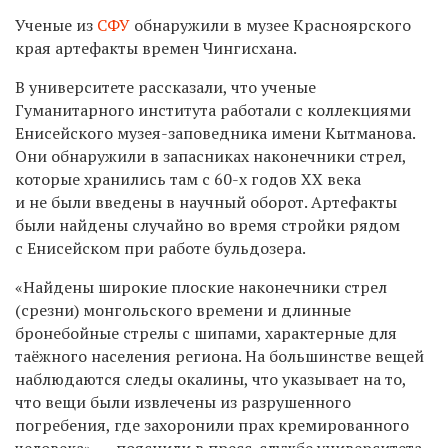
Ученые из
СФУ
обнаружили в музее Красноярского
края артефакты времен Чингисхана.
В университете рассказали, что ученые
Гуманитарного института работали с коллекциями
Енисейского музея-заповедника имени Кытманова.
Они обнаружили в запасниках наконечники стрел,
которые хранились там с 60-х годов XX века
и не были введены в научный оборот. Артефакты
были найдены случайно во время стройки рядом
с Енисейском при работе бульдозера.
«Найдены широкие плоские наконечники стрел
(срезни) монгольского времени и длинные
бронебойные стрелы с шипами, характерные для
таёжного
населения региона. На большинстве вещей
наблюдаются следы окалины, что указывает на то,
что вещи были извлечены из разрушенного
погребения, где захоронили прах кремированного
человека», — пояснили в пресс-службе университета.