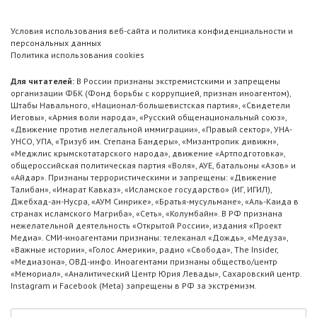
Условия использования веб-сайта и политика конфиденциальности и
персональных данных
Политика использования cookies
Для читателей:
В России признаны экстремистскими и запрещены
организации ФБК (Фонд борьбы с коррупцией, признан иноагентом),
Штабы Навального, «Национал-большевистская партия», «Свидетели
Иеговы», «Армия воли народа», «Русский общенациональный союз»,
«Движение против нелегальной иммиграции», «Правый сектор», УНА-
УНСО, УПА, «Тризуб им. Степана Бандеры», «Мизантропик дивижн»,
«Меджлис крымскотатарского народа», движение «Артподготовка»,
общероссийская политическая партия «Воля», АУЕ, батальоны «Азов» и
«Айдар». Признаны террористическими и запрещены: «Движение
Талибан», «Имарат Кавказ», «Исламское государство» (ИГ, ИГИЛ),
Джебхад-ан-Нусра, «АУМ Синрике», «Братья-мусульмане», «Аль-Каида в
странах исламского Магриба», «Сеть», «Колумбайн». В РФ признана
нежелательной деятельность «Открытой России», издания «Проект
Медиа». СМИ-иноагентами признаны: телеканал «Дождь», «Медуза»,
«Важные истории», «Голос Америки», радио «Свобода», The Insider,
«Медиазона», ОВД-инфо. Иноагентами признаны общество/центр
«Мемориал», «Аналитический Центр Юрия Левады», Сахаровский центр.
Instagram и Facebook (Metа) запрещены в РФ за экстремизм.