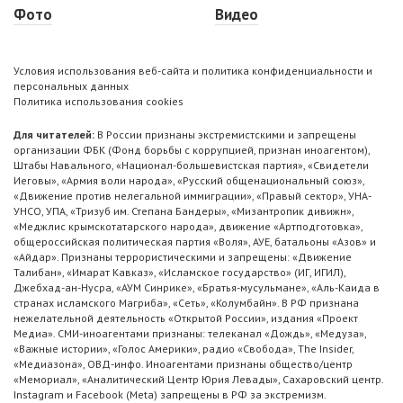
Фото
Видео
Условия использования веб-сайта и политика конфиденциальности и
персональных данных
Политика использования cookies
Для читателей:
В России признаны экстремистскими и запрещены
организации ФБК (Фонд борьбы с коррупцией, признан иноагентом),
Штабы Навального, «Национал-большевистская партия», «Свидетели
Иеговы», «Армия воли народа», «Русский общенациональный союз»,
«Движение против нелегальной иммиграции», «Правый сектор», УНА-
УНСО, УПА, «Тризуб им. Степана Бандеры», «Мизантропик дивижн»,
«Меджлис крымскотатарского народа», движение «Артподготовка»,
общероссийская политическая партия «Воля», АУЕ, батальоны «Азов» и
«Айдар». Признаны террористическими и запрещены: «Движение
Талибан», «Имарат Кавказ», «Исламское государство» (ИГ, ИГИЛ),
Джебхад-ан-Нусра, «АУМ Синрике», «Братья-мусульмане», «Аль-Каида в
странах исламского Магриба», «Сеть», «Колумбайн». В РФ признана
нежелательной деятельность «Открытой России», издания «Проект
Медиа». СМИ-иноагентами признаны: телеканал «Дождь», «Медуза»,
«Важные истории», «Голос Америки», радио «Свобода», The Insider,
«Медиазона», ОВД-инфо. Иноагентами признаны общество/центр
«Мемориал», «Аналитический Центр Юрия Левады», Сахаровский центр.
Instagram и Facebook (Metа) запрещены в РФ за экстремизм.