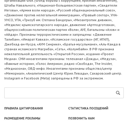
организации ФБК (Фонд борьбы с коррупцией, признан иноагентом),
Штабы Навального, «Национал-большевистская партия», «Свидетели
Иеговы», «Армия воли народа», «Русский общенациональный союз»,
«Движение против нелегальной иммиграции», «Правый сектор», УНА-
УНСО, УПА, «Тризуб им. Степана Бандеры», «Мизантропик дивижн»,
«Меджлис крымскотатарского народа», движение «Артподготовка»,
общероссийская политическая партия «Воля», АУЕ, батальоны «Азов» и
«Айдар». Признаны террористическими и запрещены: «Движение
Талибан», «Имарат Кавказ», «Исламское государство» (ИГ, ИГИЛ),
Джебхад-ан-Нусра, «АУМ Синрике», «Братья-мусульмане», «Аль-Каида в
странах исламского Магриба», «Сеть», «Колумбайн». В РФ признана
нежелательной деятельность «Открытой России», издания «Проект
Медиа». СМИ-иноагентами признаны: телеканал «Дождь», «Медуза»,
«Важные истории», «Голос Америки», радио «Свобода», The Insider,
«Медиазона», ОВД-инфо. Иноагентами признаны общество/центр
«Мемориал», «Аналитический Центр Юрия Левады», Сахаровский центр.
Instagram и Facebook (Metа) запрещены в РФ за экстремизм.
ПРАВИЛА ЦИТИРОВАНИЯ
СТАТИСТИКА ПОСЕЩЕНИЙ
РАЗМЕЩЕНИЕ РЕКЛАМЫ
ПОЗВОНИТЬ НАМ