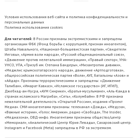
Условия использования веб-сайта и политика конфиденциальности и
персональных данных
Политика использования cookies
Для читателей:
В России признаны экстремистскими и запрещены
организации ФБК (Фонд борьбы с коррупцией, признан иноагентом),
Штабы Навального, «Национал-большевистская партия», «Свидетели
Иеговы», «Армия воли народа», «Русский общенациональный союз»,
«Движение против нелегальной иммиграции», «Правый сектор», УНА-
УНСО, УПА, «Тризуб им. Степана Бандеры», «Мизантропик дивижн»,
«Меджлис крымскотатарского народа», движение «Артподготовка»,
общероссийская политическая партия «Воля», АУЕ, батальоны «Азов» и
«Айдар». Признаны террористическими и запрещены: «Движение
Талибан», «Имарат Кавказ», «Исламское государство» (ИГ, ИГИЛ),
Джебхад-ан-Нусра, «АУМ Синрике», «Братья-мусульмане», «Аль-Каида в
странах исламского Магриба», «Сеть», «Колумбайн». В РФ признана
нежелательной деятельность «Открытой России», издания «Проект
Медиа». СМИ-иноагентами признаны: телеканал «Дождь», «Медуза»,
«Важные истории», «Голос Америки», радио «Свобода», The Insider,
«Медиазона», ОВД-инфо. Иноагентами признаны общество/центр
«Мемориал», «Аналитический Центр Юрия Левады», Сахаровский центр.
Instagram и Facebook (Metа) запрещены в РФ за экстремизм.