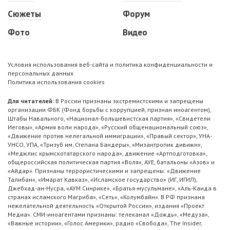
Сюжеты
Форум
Фото
Видео
Условия использования веб-сайта и политика конфиденциальности и
персональных данных
Политика использования cookies
Для читателей:
В России признаны экстремистскими и запрещены
организации ФБК (Фонд борьбы с коррупцией, признан иноагентом),
Штабы Навального, «Национал-большевистская партия», «Свидетели
Иеговы», «Армия воли народа», «Русский общенациональный союз»,
«Движение против нелегальной иммиграции», «Правый сектор», УНА-
УНСО, УПА, «Тризуб им. Степана Бандеры», «Мизантропик дивижн»,
«Меджлис крымскотатарского народа», движение «Артподготовка»,
общероссийская политическая партия «Воля», АУЕ, батальоны «Азов» и
«Айдар». Признаны террористическими и запрещены: «Движение
Талибан», «Имарат Кавказ», «Исламское государство» (ИГ, ИГИЛ),
Джебхад-ан-Нусра, «АУМ Синрике», «Братья-мусульмане», «Аль-Каида в
странах исламского Магриба», «Сеть», «Колумбайн». В РФ признана
нежелательной деятельность «Открытой России», издания «Проект
Медиа». СМИ-иноагентами признаны: телеканал «Дождь», «Медуза»,
«Важные истории», «Голос Америки», радио «Свобода», The Insider,