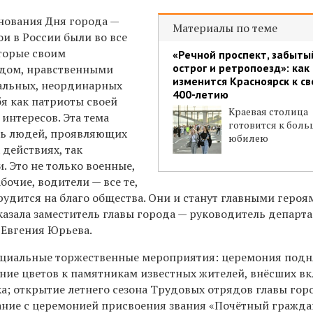
нования Дня города —
Материалы по теме
ои в России были во все
оторые своим
«Речной проспект, забыты
острог и ретропоезд»: как
дом, нравственными
изменится Красноярск к с
альных, неординарных
400-летию
я как патриоты своей
Краевая столица
интересов. Эта тема
готовится к бол
ть людей, проявляющих
юбилею
 действиях, так
. Это не только военные,
абочие, водители — все те,
удится на благо общества. Они и станут главными героя
казала заместитель главы города — руководитель департ
 Евгения Юрьева.
ициальные торжественные мероприятия: церемония подн
ение цветов к памятникам известных жителей, внёсших в
а; открытие летнего сезона Трудовых отрядов главы гор
ание с церемонией присвоения звания «Почётный гражд