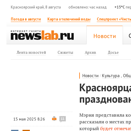
Красноярский край, 8 августа
обновлено: час назад
+15°C
пе
Погода в августе
Карта отключений воды
Спецпроект «Чисты
Новости
Лента новостей
Сюжеты
Архив
Досье
/
,
Новости
Культура
Общ
Красноярц
празднова
Мэрия представила ко
15 мая 2025 8:26
11
рассказали о местах п
который
будет отмечат