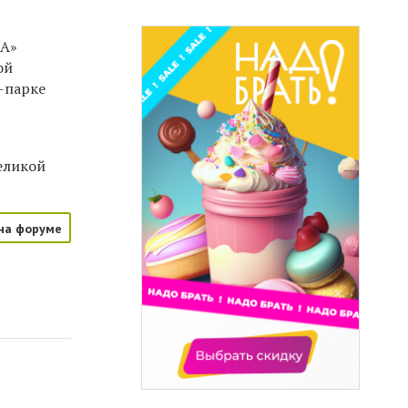
ГА»
ой
о-парке
Великой
на форуме