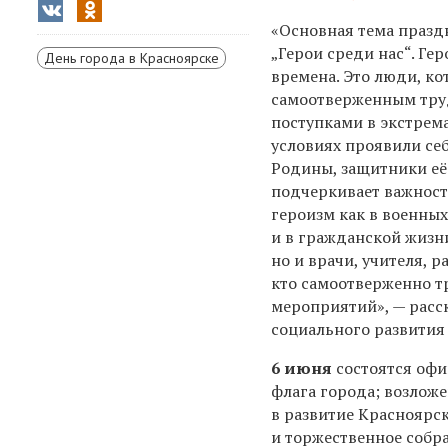
«Основная тема празд
„Герои среди нас“. Гер
День города в Красноярске
времена. Это люди, к
самоотверженным тру
поступками в экстрем
условиях проявили себ
Родины, защитники её 
подчеркивает важнос
героизм как в военных
и в гражданской жизни
но и врачи, учителя, р
кто самоотверженно тр
мероприятий», — расс
социального развития
6 июня
состоятся оф
флага города; возлож
в развитие Красноярск
и торжественное собр