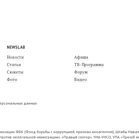
NEWSLAB
Новости
Афиша
Статьи
ТВ-Программа
Сюжеты
Форум
Фото
Видео
персональных данных
низации ФБК (Фонд борьбы с коррупцией, признан иноагентом), Штабы Навал
ротив нелегальной иммиграции», «Правый сектор», УНА-УНСО, УПА, «Тризуб и