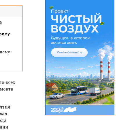
й
воему
ьшому
ми всех
амента
ятия
клад
ода
анин