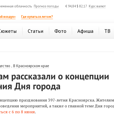
ременная облачность
Прогноз погоды
€
94,84
$
82,17
Курс валют
й воздух»
Где купаться летом?
Сюжеты
Статьи
Фото
Афиша
ТВ
,
ество
В Красноярском крае
ам рассказали о концепции
ния Дня города
нцепцию празднования 397-летия Красноярска. Жителя
роведения мероприятий, а также о главной теме Дня горо
ься с 6 по 8 июня
.