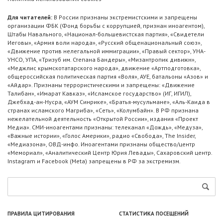
Для читателей:
В России признаны экстремистскими и запрещены
организации ФБК (Фонд борьбы с коррупцией, признан иноагентом),
Штабы Навального, «Национал-большевистская партия», «Свидетели
Иеговы», «Армия воли народа», «Русский общенациональный союз»,
«Движение против нелегальной иммиграции», «Правый сектор», УНА-
УНСО, УПА, «Тризуб им. Степана Бандеры», «Мизантропик дивижн»,
«Меджлис крымскотатарского народа», движение «Артподготовка»,
общероссийская политическая партия «Воля», АУЕ, батальоны «Азов» и
«Айдар». Признаны террористическими и запрещены: «Движение
Талибан», «Имарат Кавказ», «Исламское государство» (ИГ, ИГИЛ),
Джебхад-ан-Нусра, «АУМ Синрике», «Братья-мусульмане», «Аль-Каида в
странах исламского Магриба», «Сеть», «Колумбайн». В РФ признана
нежелательной деятельность «Открытой России», издания «Проект
Медиа». СМИ-иноагентами признаны: телеканал «Дождь», «Медуза»,
«Важные истории», «Голос Америки», радио «Свобода», The Insider,
«Медиазона», ОВД-инфо. Иноагентами признаны общество/центр
«Мемориал», «Аналитический Центр Юрия Левады», Сахаровский центр.
Instagram и Facebook (Metа) запрещены в РФ за экстремизм.
ПРАВИЛА ЦИТИРОВАНИЯ
СТАТИСТИКА ПОСЕЩЕНИЙ