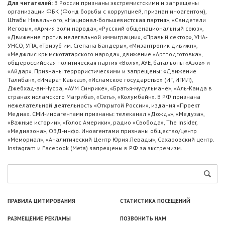
Для читателей:
В России признаны экстремистскими и запрещены
организации ФБК (Фонд борьбы с коррупцией, признан иноагентом),
Штабы Навального, «Национал-большевистская партия», «Свидетели
Иеговы», «Армия воли народа», «Русский общенациональный союз»,
«Движение против нелегальной иммиграции», «Правый сектор», УНА-
УНСО, УПА, «Тризуб им. Степана Бандеры», «Мизантропик дивижн»,
«Меджлис крымскотатарского народа», движение «Артподготовка»,
общероссийская политическая партия «Воля», АУЕ, батальоны «Азов» и
«Айдар». Признаны террористическими и запрещены: «Движение
Талибан», «Имарат Кавказ», «Исламское государство» (ИГ, ИГИЛ),
Джебхад-ан-Нусра, «АУМ Синрике», «Братья-мусульмане», «Аль-Каида в
странах исламского Магриба», «Сеть», «Колумбайн». В РФ признана
нежелательной деятельность «Открытой России», издания «Проект
Медиа». СМИ-иноагентами признаны: телеканал «Дождь», «Медуза»,
«Важные истории», «Голос Америки», радио «Свобода», The Insider,
«Медиазона», ОВД-инфо. Иноагентами признаны общество/центр
«Мемориал», «Аналитический Центр Юрия Левады», Сахаровский центр.
Instagram и Facebook (Metа) запрещены в РФ за экстремизм.
ПРАВИЛА ЦИТИРОВАНИЯ
СТАТИСТИКА ПОСЕЩЕНИЙ
РАЗМЕЩЕНИЕ РЕКЛАМЫ
ПОЗВОНИТЬ НАМ