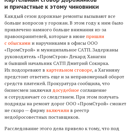
и причастные к этому чиновники
Каждый сезон дорожные ремонты вызывают все
больше вопросов у горожан. В этом году к ним было
привлечено намного больше внимания из-за
правоохранителей, которые в июне
пришли
с обысками
и наручниками в офисы ООО
«ПромСтрой» и муниципальное САТП. Задержаны
руководитель «ПромСтроя» Декард Ханагян
и бывший начальник САТП Дмитрий Сокирка.
Их подозревают в
картельном сговоре
, а Хагиняну
предстоит ответить еще и за неправомерный оборот
средств платежей. Прокуратура сообщила, что
бизнесмен заключил
досудебное
соглашение
и сотрудничает со следствием. При этом получать
подряды на ремонт дорог ООО «ПромСтрой» сможет
не скоро — фирму
включили
в реестр
недобросовестных поставщиков.
Расследование этого дела привело к тому, что под