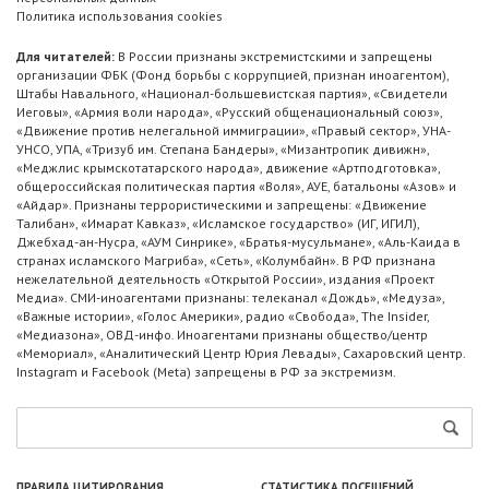
Политика использования cookies
Для читателей:
В России признаны экстремистскими и запрещены
организации ФБК (Фонд борьбы с коррупцией, признан иноагентом),
Штабы Навального, «Национал-большевистская партия», «Свидетели
Иеговы», «Армия воли народа», «Русский общенациональный союз»,
«Движение против нелегальной иммиграции», «Правый сектор», УНА-
УНСО, УПА, «Тризуб им. Степана Бандеры», «Мизантропик дивижн»,
«Меджлис крымскотатарского народа», движение «Артподготовка»,
общероссийская политическая партия «Воля», АУЕ, батальоны «Азов» и
«Айдар». Признаны террористическими и запрещены: «Движение
Талибан», «Имарат Кавказ», «Исламское государство» (ИГ, ИГИЛ),
Джебхад-ан-Нусра, «АУМ Синрике», «Братья-мусульмане», «Аль-Каида в
странах исламского Магриба», «Сеть», «Колумбайн». В РФ признана
нежелательной деятельность «Открытой России», издания «Проект
Медиа». СМИ-иноагентами признаны: телеканал «Дождь», «Медуза»,
«Важные истории», «Голос Америки», радио «Свобода», The Insider,
«Медиазона», ОВД-инфо. Иноагентами признаны общество/центр
«Мемориал», «Аналитический Центр Юрия Левады», Сахаровский центр.
Instagram и Facebook (Metа) запрещены в РФ за экстремизм.
ПРАВИЛА ЦИТИРОВАНИЯ
СТАТИСТИКА ПОСЕЩЕНИЙ