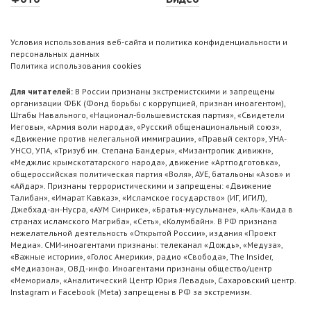
Условия использования веб-сайта и политика конфиденциальности и
персональных данных
Политика использования cookies
Для читателей:
В России признаны экстремистскими и запрещены
организации ФБК (Фонд борьбы с коррупцией, признан иноагентом),
Штабы Навального, «Национал-большевистская партия», «Свидетели
Иеговы», «Армия воли народа», «Русский общенациональный союз»,
«Движение против нелегальной иммиграции», «Правый сектор», УНА-
УНСО, УПА, «Тризуб им. Степана Бандеры», «Мизантропик дивижн»,
«Меджлис крымскотатарского народа», движение «Артподготовка»,
общероссийская политическая партия «Воля», АУЕ, батальоны «Азов» и
«Айдар». Признаны террористическими и запрещены: «Движение
Талибан», «Имарат Кавказ», «Исламское государство» (ИГ, ИГИЛ),
Джебхад-ан-Нусра, «АУМ Синрике», «Братья-мусульмане», «Аль-Каида в
странах исламского Магриба», «Сеть», «Колумбайн». В РФ признана
нежелательной деятельность «Открытой России», издания «Проект
Медиа». СМИ-иноагентами признаны: телеканал «Дождь», «Медуза»,
«Важные истории», «Голос Америки», радио «Свобода», The Insider,
«Медиазона», ОВД-инфо. Иноагентами признаны общество/центр
«Мемориал», «Аналитический Центр Юрия Левады», Сахаровский центр.
Instagram и Facebook (Metа) запрещены в РФ за экстремизм.