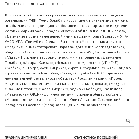
Политика использования cookies
Для читателей:
В России признаны экстремистскими и запрещены
организации ФБК (Фонд борьбы с коррупцией, признан иноагентом),
Штабы Навального, «Национал-большевистская партия», «Свидетели
Иеговы», «Армия воли народа», «Русский общенациональный союз»,
«Движение против нелегальной иммиграции», «Правый сектор», УНА-
УНСО, УПА, «Тризуб им. Степана Бандеры», «Мизантропик дивижн»,
«Меджлис крымскотатарского народа», движение «Артподготовка»,
общероссийская политическая партия «Воля», АУЕ, батальоны «Азов» и
«Айдар». Признаны террористическими и запрещены: «Движение
Талибан», «Имарат Кавказ», «Исламское государство» (ИГ, ИГИЛ),
Джебхад-ан-Нусра, «АУМ Синрике», «Братья-мусульмане», «Аль-Каида в
странах исламского Магриба», «Сеть», «Колумбайн». В РФ признана
нежелательной деятельность «Открытой России», издания «Проект
Медиа». СМИ-иноагентами признаны: телеканал «Дождь», «Медуза»,
«Важные истории», «Голос Америки», радио «Свобода», The Insider,
«Медиазона», ОВД-инфо. Иноагентами признаны общество/центр
«Мемориал», «Аналитический Центр Юрия Левады», Сахаровский центр.
Instagram и Facebook (Metа) запрещены в РФ за экстремизм.
ПРАВИЛА ЦИТИРОВАНИЯ
СТАТИСТИКА ПОСЕЩЕНИЙ