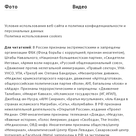
Фото
Видео
Условия использования веб-сайта и политика конфиденциальности и
персональных данных
Политика использования cookies
Для читателей:
В России признаны экстремистскими и запрещены
организации ФБК (Фонд борьбы с коррупцией, признан иноагентом),
Штабы Навального, «Национал-большевистская партия», «Свидетели
Иеговы», «Армия воли народа», «Русский общенациональный союз»,
«Движение против нелегальной иммиграции», «Правый сектор», УНА-
УНСО, УПА, «Тризуб им. Степана Бандеры», «Мизантропик дивижн»,
«Меджлис крымскотатарского народа», движение «Артподготовка»,
общероссийская политическая партия «Воля», АУЕ, батальоны «Азов» и
«Айдар». Признаны террористическими и запрещены: «Движение
Талибан», «Имарат Кавказ», «Исламское государство» (ИГ, ИГИЛ),
Джебхад-ан-Нусра, «АУМ Синрике», «Братья-мусульмане», «Аль-Каида в
странах исламского Магриба», «Сеть», «Колумбайн». В РФ признана
нежелательной деятельность «Открытой России», издания «Проект
Медиа». СМИ-иноагентами признаны: телеканал «Дождь», «Медуза»,
«Важные истории», «Голос Америки», радио «Свобода», The Insider,
«Медиазона», ОВД-инфо. Иноагентами признаны общество/центр
«Мемориал», «Аналитический Центр Юрия Левады», Сахаровский центр.
Instagram и Facebook (Metа) запрещены в РФ за экстремизм.