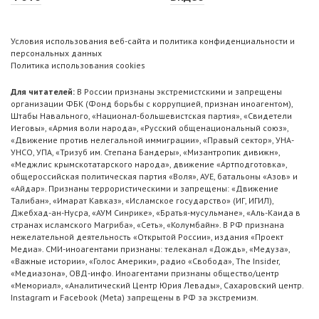
Условия использования веб-сайта и политика конфиденциальности и
персональных данных
Политика использования cookies
Для читателей:
В России признаны экстремистскими и запрещены
организации ФБК (Фонд борьбы с коррупцией, признан иноагентом),
Штабы Навального, «Национал-большевистская партия», «Свидетели
Иеговы», «Армия воли народа», «Русский общенациональный союз»,
«Движение против нелегальной иммиграции», «Правый сектор», УНА-
УНСО, УПА, «Тризуб им. Степана Бандеры», «Мизантропик дивижн»,
«Меджлис крымскотатарского народа», движение «Артподготовка»,
общероссийская политическая партия «Воля», АУЕ, батальоны «Азов» и
«Айдар». Признаны террористическими и запрещены: «Движение
Талибан», «Имарат Кавказ», «Исламское государство» (ИГ, ИГИЛ),
Джебхад-ан-Нусра, «АУМ Синрике», «Братья-мусульмане», «Аль-Каида в
странах исламского Магриба», «Сеть», «Колумбайн». В РФ признана
нежелательной деятельность «Открытой России», издания «Проект
Медиа». СМИ-иноагентами признаны: телеканал «Дождь», «Медуза»,
«Важные истории», «Голос Америки», радио «Свобода», The Insider,
«Медиазона», ОВД-инфо. Иноагентами признаны общество/центр
«Мемориал», «Аналитический Центр Юрия Левады», Сахаровский центр.
Instagram и Facebook (Metа) запрещены в РФ за экстремизм.