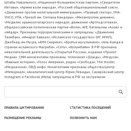
Штабы Навального, «Национал-большевистская партия», «Свидетели
Иеговы», «Армия воли народа», «Русский общенациональный союз»,
«Движение против нелегальной иммиграции», «Правый сектор», УНА-
УНСО, УПА, «Тризуб им. Степана Бандеры», «Мизантропик дивижн»,
«Меджлис крымскотатарского народа», движение «Артподготовка»,
общероссийская политическая партия «Воля», АУЕ, батальоны «Азов» и
«Айдар». Признаны террористическими и запрещены: «Движение
Талибан», «Имарат Кавказ», «Исламское государство» (ИГ, ИГИЛ),
Джебхад-ан-Нусра, «АУМ Синрике», «Братья-мусульмане», «Аль-Каида в
странах исламского Магриба», «Сеть», «Колумбайн». В РФ признана
нежелательной деятельность «Открытой России», издания «Проект
Медиа». СМИ-иноагентами признаны: телеканал «Дождь», «Медуза»,
«Важные истории», «Голос Америки», радио «Свобода», The Insider,
«Медиазона», ОВД-инфо. Иноагентами признаны общество/центр
«Мемориал», «Аналитический Центр Юрия Левады», Сахаровский центр.
Instagram и Facebook (Metа) запрещены в РФ за экстремизм.
ПРАВИЛА ЦИТИРОВАНИЯ
СТАТИСТИКА ПОСЕЩЕНИЙ
РАЗМЕЩЕНИЕ РЕКЛАМЫ
ПОЗВОНИТЬ НАМ