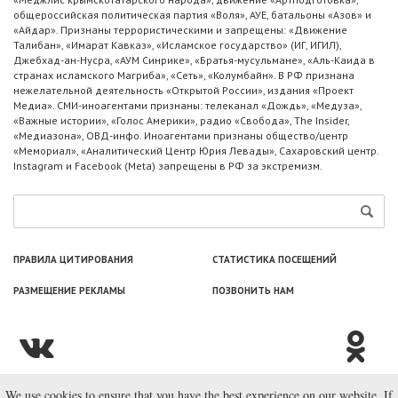
общероссийская политическая партия «Воля», АУЕ, батальоны «Азов» и
«Айдар». Признаны террористическими и запрещены: «Движение
Талибан», «Имарат Кавказ», «Исламское государство» (ИГ, ИГИЛ),
Джебхад-ан-Нусра, «АУМ Синрике», «Братья-мусульмане», «Аль-Каида в
странах исламского Магриба», «Сеть», «Колумбайн». В РФ признана
нежелательной деятельность «Открытой России», издания «Проект
Медиа». СМИ-иноагентами признаны: телеканал «Дождь», «Медуза»,
«Важные истории», «Голос Америки», радио «Свобода», The Insider,
«Медиазона», ОВД-инфо. Иноагентами признаны общество/центр
«Мемориал», «Аналитический Центр Юрия Левады», Сахаровский центр.
Instagram и Facebook (Metа) запрещены в РФ за экстремизм.
ПРАВИЛА ЦИТИРОВАНИЯ
СТАТИСТИКА ПОСЕЩЕНИЙ
РАЗМЕЩЕНИЕ РЕКЛАМЫ
ПОЗВОНИТЬ НАМ
We use cookies to ensure that you have the best experience on our website. If
© ООО «Лаборатория Новоcтей», 2003—2026.