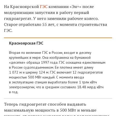
На Красноярской
ГЭС
компании «Эн+» после
модернизации запустили в работу первый
гидроагрегат. У него заменили рабочее колесо.
Старое отработало 55 лет, с момента строительства
ГЭС.
Красноярская ГЭС
Вторая по величине ГЭС в России, входит в десятку
крупнейших в мире. Она изображена на бумажной
«десятке» образца 1997 года. ГЭС оснащена единственным
в России судоподъемником. Ее плотина имеет длину
1 072 м и ширину 124 м. ГЭС включает 12 гидроагрегатов
мощностью 500 МВт каждый. С момента ввода
в эксплуатацию станция выработала более 1 трлн кВтч
электроэнергии, что в среднем составило 18.48 млрд кВтч
в год.
Теперь гидроагрегат способен выдавать
максимальную мощность в 500 МВт и меньше
зависеть от напора и уровня воды в водохранилище.