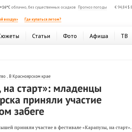
+16°C
облачно, без существенных осадков
Прогноз погоды
€
94,84
$
8
й воздух»
Где купаться летом?
Сюжеты
Статьи
Фото
Афиша
ТВ
,
тво
В Красноярском крае
 на старт»: младенцы
рска приняли участие
ом забеге
ышей приняли участие в фестивале «Карапузы, на старт».