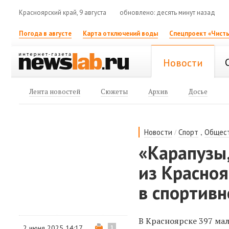
Красноярский край, 9 августа
обновлено: десять минут назад
Погода в августе
Карта отключений воды
Спецпроект «Чисты
Новости
Лента новостей
Сюжеты
Архив
Досье
/
,
Новости
Спорт
Общес
«Карапузы,
из Красноя
в спортивн
В Красноярске 397 мал
2 июня 2025 14:17
1