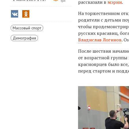
рассказали в
мэрии
.
На торжественном отк
родители с детьми поу
чтобы продемонстриро
Массовый спорт
русских красавиц, бог
Демография
Владислав Логинов
. О
После шествия началис
от возрастной группы 
красноярцев было все
перед стартом и подд