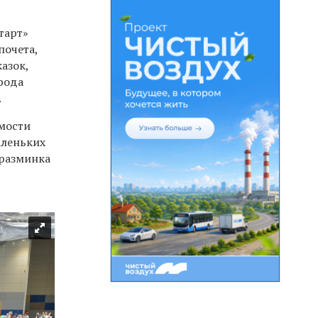
тарт»
почета,
азок,
рода
.
имости
аленьких
 разминка