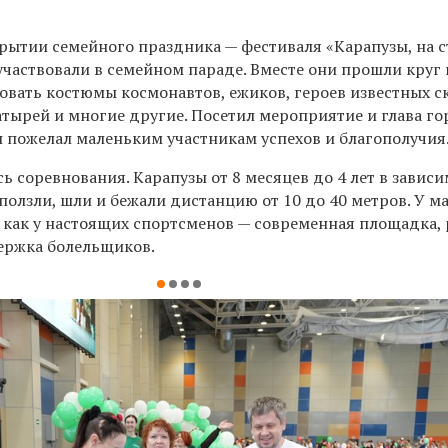
рытии семейного праздника — фестиваля «Карапузы, на с
частвовали в семейном параде. Вместе они прошли круг 
вать костюмы космонавтов, ежиков, героев известных ск
атырей и многие другие. Посетил мероприятие и глава го
н пожелал маленьким участникам успехов и благополучия
ь соревнования. Карапузы от 8 месяцев до 4 лет в завис
ползли, шли и бежали дистанцию от 10 до 40 метров. У м
, как у настоящих спортсменов — современная площадка,
ержка болельщиков.