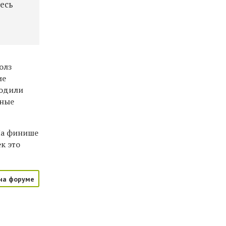
есь
олз
ие
ходили
рные
На финише
к это
на форуме