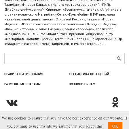
Талибан», «Имарат Кавказ», «Исламское государство» (ИГ, ИГИЛ),
Джебхад-ан-Нусра, «АУМ Синрике», «Братья-мусульмане», «Аль-Каида в
странах исламского Магриба», «Сеть», «Колумбайн». В РФ признана
нежелательной деятельность «Открытой России», издания «Проект
Медиа». СМИ-иноагентами признаны: телеканал «Дождь», «Медуза»,
«Важные истории», «Голос Америки», радио «Свобода», The Insider,
«Медиазона», ОВД-инфо. Иноагентами признаны общество/центр
«Мемориал», «Аналитический Центр Юрия Левады», Сахаровский центр.
Instagram и Facebook (Metа) запрещены в РФ за экстремизм.
ПРАВИЛА ЦИТИРОВАНИЯ
СТАТИСТИКА ПОСЕЩЕНИЙ
РАЗМЕЩЕНИЕ РЕКЛАМЫ
ПОЗВОНИТЬ НАМ
We use cookies to ensure that you have the best experience on our website. If
© ООО «Лаборатория Новоcтей», 2003—2026.
you continue to use this site we assume that you accept this.
OK