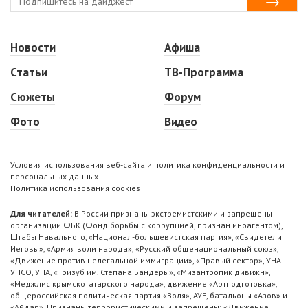
Новости
Афиша
Статьи
ТВ-Программа
Сюжеты
Форум
Фото
Видео
Условия использования веб-сайта и политика конфиденциальности и
персональных данных
Политика использования cookies
Для читателей:
В России признаны экстремистскими и запрещены
организации ФБК (Фонд борьбы с коррупцией, признан иноагентом),
Штабы Навального, «Национал-большевистская партия», «Свидетели
Иеговы», «Армия воли народа», «Русский общенациональный союз»,
«Движение против нелегальной иммиграции», «Правый сектор», УНА-
УНСО, УПА, «Тризуб им. Степана Бандеры», «Мизантропик дивижн»,
«Меджлис крымскотатарского народа», движение «Артподготовка»,
общероссийская политическая партия «Воля», АУЕ, батальоны «Азов» и
«Айдар». Признаны террористическими и запрещены: «Движение