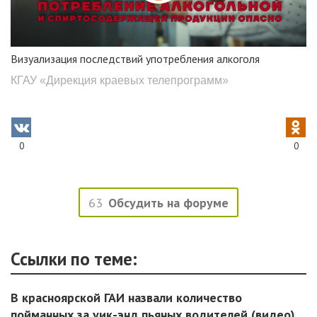
Визуализация последствий употребления алкоголя
КГАУ «Дирекция краевых телепрограмм»
0
0
63
Обсудить на форуме
Ссылки по теме:
В красноярской ГАИ назвали количество
пойманных за уик-энд пьяных водителей (видео)