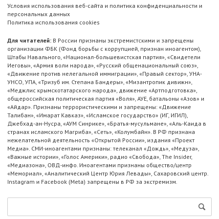
Условия использования веб-сайта и политика конфиденциальности и
персональных данных
Политика использования cookies
Для читателей:
В России признаны экстремистскими и запрещены
организации ФБК (Фонд борьбы с коррупцией, признан иноагентом),
Штабы Навального, «Национал-большевистская партия», «Свидетели
Иеговы», «Армия воли народа», «Русский общенациональный союз»,
«Движение против нелегальной иммиграции», «Правый сектор», УНА-
УНСО, УПА, «Тризуб им. Степана Бандеры», «Мизантропик дивижн»,
«Меджлис крымскотатарского народа», движение «Артподготовка»,
общероссийская политическая партия «Воля», АУЕ, батальоны «Азов» и
«Айдар». Признаны террористическими и запрещены: «Движение
Талибан», «Имарат Кавказ», «Исламское государство» (ИГ, ИГИЛ),
Джебхад-ан-Нусра, «АУМ Синрике», «Братья-мусульмане», «Аль-Каида в
странах исламского Магриба», «Сеть», «Колумбайн». В РФ признана
нежелательной деятельность «Открытой России», издания «Проект
Медиа». СМИ-иноагентами признаны: телеканал «Дождь», «Медуза»,
«Важные истории», «Голос Америки», радио «Свобода», The Insider,
«Медиазона», ОВД-инфо. Иноагентами признаны общество/центр
«Мемориал», «Аналитический Центр Юрия Левады», Сахаровский центр.
Instagram и Facebook (Metа) запрещены в РФ за экстремизм.