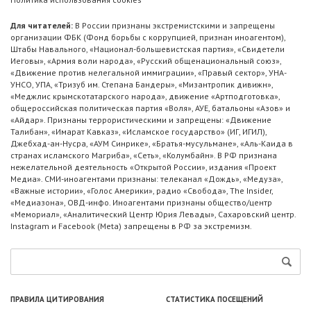
Для читателей:
В России признаны экстремистскими и запрещены
организации ФБК (Фонд борьбы с коррупцией, признан иноагентом),
Штабы Навального, «Национал-большевистская партия», «Свидетели
Иеговы», «Армия воли народа», «Русский общенациональный союз»,
«Движение против нелегальной иммиграции», «Правый сектор», УНА-
УНСО, УПА, «Тризуб им. Степана Бандеры», «Мизантропик дивижн»,
«Меджлис крымскотатарского народа», движение «Артподготовка»,
общероссийская политическая партия «Воля», АУЕ, батальоны «Азов» и
«Айдар». Признаны террористическими и запрещены: «Движение
Талибан», «Имарат Кавказ», «Исламское государство» (ИГ, ИГИЛ),
Джебхад-ан-Нусра, «АУМ Синрике», «Братья-мусульмане», «Аль-Каида в
странах исламского Магриба», «Сеть», «Колумбайн». В РФ признана
нежелательной деятельность «Открытой России», издания «Проект
Медиа». СМИ-иноагентами признаны: телеканал «Дождь», «Медуза»,
«Важные истории», «Голос Америки», радио «Свобода», The Insider,
«Медиазона», ОВД-инфо. Иноагентами признаны общество/центр
«Мемориал», «Аналитический Центр Юрия Левады», Сахаровский центр.
Instagram и Facebook (Metа) запрещены в РФ за экстремизм.
ПРАВИЛА ЦИТИРОВАНИЯ
СТАТИСТИКА ПОСЕЩЕНИЙ