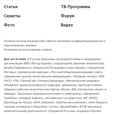
Статьи
ТВ-Программа
Сюжеты
Форум
Фото
Видео
Условия использования веб-сайта и политика конфиденциальности и
персональных данных
Политика использования cookies
Для читателей:
В России признаны экстремистскими и запрещены
организации ФБК (Фонд борьбы с коррупцией, признан иноагентом),
Штабы Навального, «Национал-большевистская партия», «Свидетели
Иеговы», «Армия воли народа», «Русский общенациональный союз»,
«Движение против нелегальной иммиграции», «Правый сектор», УНА-
УНСО, УПА, «Тризуб им. Степана Бандеры», «Мизантропик дивижн»,
«Меджлис крымскотатарского народа», движение «Артподготовка»,
общероссийская политическая партия «Воля», АУЕ, батальоны «Азов» и
«Айдар». Признаны террористическими и запрещены: «Движение
Талибан», «Имарат Кавказ», «Исламское государство» (ИГ, ИГИЛ),
Джебхад-ан-Нусра, «АУМ Синрике», «Братья-мусульмане», «Аль-Каида в
странах исламского Магриба», «Сеть», «Колумбайн». В РФ признана
нежелательной деятельность «Открытой России», издания «Проект