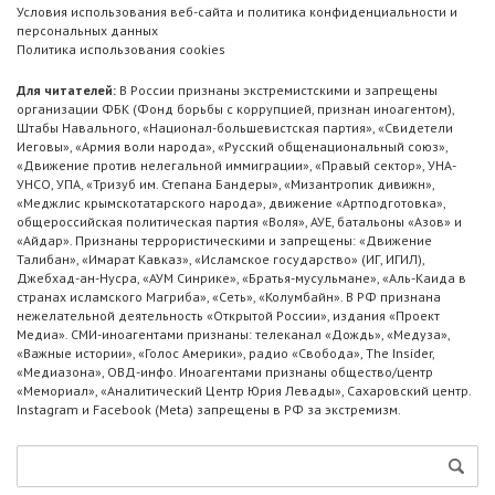
Условия использования веб-сайта и политика конфиденциальности и
персональных данных
Политика использования cookies
Для читателей:
В России признаны экстремистскими и запрещены
организации ФБК (Фонд борьбы с коррупцией, признан иноагентом),
Штабы Навального, «Национал-большевистская партия», «Свидетели
Иеговы», «Армия воли народа», «Русский общенациональный союз»,
«Движение против нелегальной иммиграции», «Правый сектор», УНА-
УНСО, УПА, «Тризуб им. Степана Бандеры», «Мизантропик дивижн»,
«Меджлис крымскотатарского народа», движение «Артподготовка»,
общероссийская политическая партия «Воля», АУЕ, батальоны «Азов» и
«Айдар». Признаны террористическими и запрещены: «Движение
Талибан», «Имарат Кавказ», «Исламское государство» (ИГ, ИГИЛ),
Джебхад-ан-Нусра, «АУМ Синрике», «Братья-мусульмане», «Аль-Каида в
странах исламского Магриба», «Сеть», «Колумбайн». В РФ признана
нежелательной деятельность «Открытой России», издания «Проект
Медиа». СМИ-иноагентами признаны: телеканал «Дождь», «Медуза»,
«Важные истории», «Голос Америки», радио «Свобода», The Insider,
«Медиазона», ОВД-инфо. Иноагентами признаны общество/центр
«Мемориал», «Аналитический Центр Юрия Левады», Сахаровский центр.
Instagram и Facebook (Metа) запрещены в РФ за экстремизм.