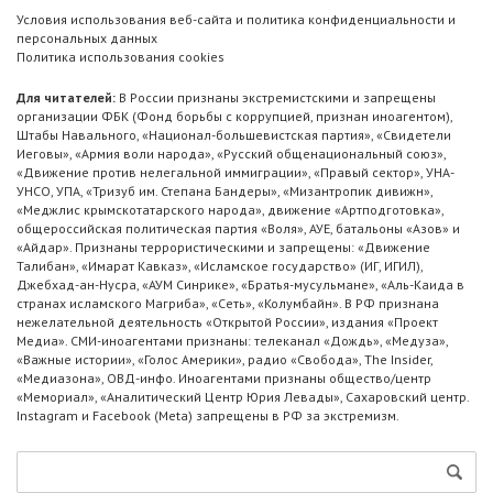
Условия использования веб-сайта и политика конфиденциальности и
персональных данных
Политика использования cookies
Для читателей:
В России признаны экстремистскими и запрещены
организации ФБК (Фонд борьбы с коррупцией, признан иноагентом),
Штабы Навального, «Национал-большевистская партия», «Свидетели
Иеговы», «Армия воли народа», «Русский общенациональный союз»,
«Движение против нелегальной иммиграции», «Правый сектор», УНА-
УНСО, УПА, «Тризуб им. Степана Бандеры», «Мизантропик дивижн»,
«Меджлис крымскотатарского народа», движение «Артподготовка»,
общероссийская политическая партия «Воля», АУЕ, батальоны «Азов» и
«Айдар». Признаны террористическими и запрещены: «Движение
Талибан», «Имарат Кавказ», «Исламское государство» (ИГ, ИГИЛ),
Джебхад-ан-Нусра, «АУМ Синрике», «Братья-мусульмане», «Аль-Каида в
странах исламского Магриба», «Сеть», «Колумбайн». В РФ признана
нежелательной деятельность «Открытой России», издания «Проект
Медиа». СМИ-иноагентами признаны: телеканал «Дождь», «Медуза»,
«Важные истории», «Голос Америки», радио «Свобода», The Insider,
«Медиазона», ОВД-инфо. Иноагентами признаны общество/центр
«Мемориал», «Аналитический Центр Юрия Левады», Сахаровский центр.
Instagram и Facebook (Metа) запрещены в РФ за экстремизм.