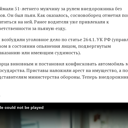
мали 51-летнего мужчину за рулем внедорожника без
в. Он был пьян. Как оказалось, сосновоборец отметил по
титься на ней. Ранее водителя уже привлекали к
етственности за пьяную езду.
озбудили уголовное дело по статье 264.1. УК РФ (управ
ом в состоянии опьянения лицом, подвергнутым
аказанию или имеющим судимость).
орца виновным и постановил конфисковать автомобиль 
осударства. Приставы наложили арест на имущество, а по
дставителям министерства обороны. Теперь внедорожни
а
ile could not be played