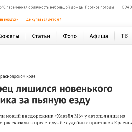
6°C
переменная облачность, небольшой дождь
Прогноз погоды
€
94,
й воздух»
Где купаться летом?
Сюжеты
Статьи
Фото
Афиша
ТВ
Красноярском крае
рец лишился новенького
ика за пьяную езду
ли новый внедорожник «Хавэйл М6» у автопьяницы из
ом рассказали в пресс-службе судебных приставов Красно