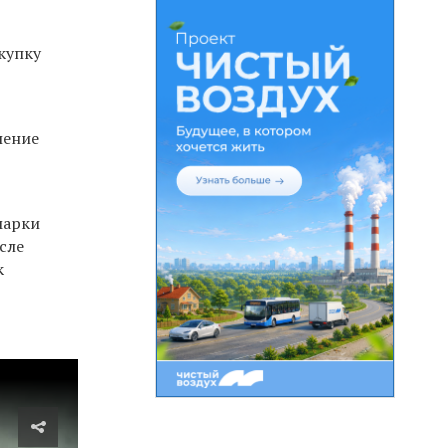
купку
ление
марки
сле
к