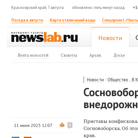
Красноярский край, 7 августа
обновлено: пять минут назад
+1
Погода в августе
Карта отключений воды
Спецпроект «Чисты
Новости
Лента новостей
Сюжеты
Архив
Досье
/
,
Новости
Общество
В 
Сосновобо
внедорожн
Приставы конфискова
11 июня 2025 12:07
8
Сосновоборска. Об эт
края.