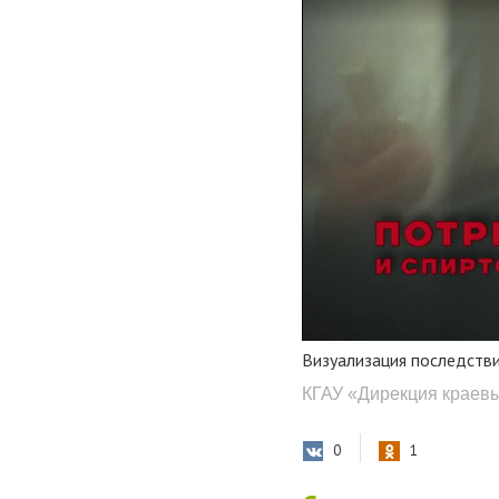
Визуализация последстви
КГАУ «Дирекция краев
0
1