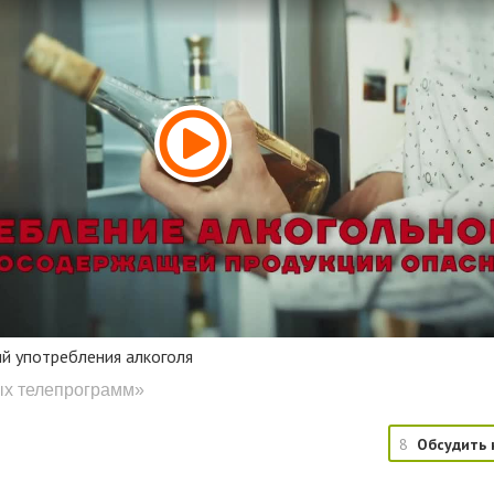
й употребления алкоголя
ых телепрограмм»
8
Обсудить 