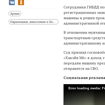
Сотрудники ГИБДД пой
регистрационных знако
Армия
машины и решил прока
Наркомания, алкоголизм и борьба с ними
административной отв
В отношении мужчины в
транспортным средств
административному н
Суд признал сосновоб
«Хавэйл M6» в доход г
передали машину пре
отправится на СВО.
Социальная реклам
Error loading media: F