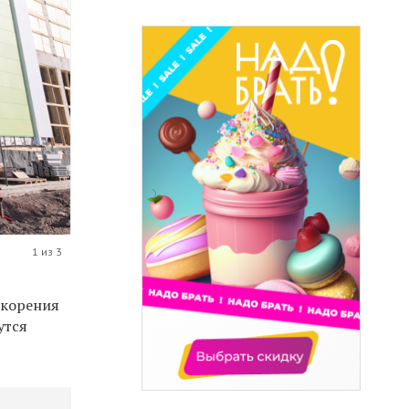
1 из 3
скорения
утся