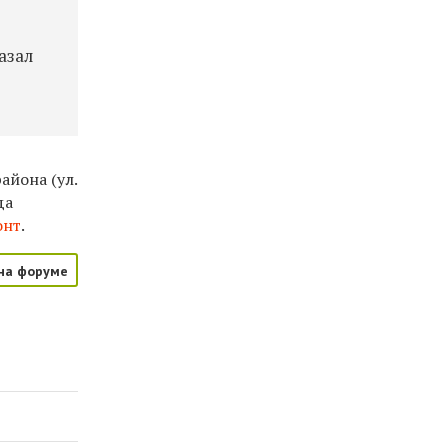
азал
айона (ул.
да
онт
.
на форуме