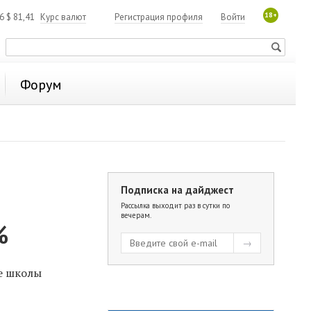
18+
06
$
81,41
Курс валют
Регистрация профиля
Войти
Форум
Подписка на дайджест
Рассылка выходит раз в сутки по
вечерам.
%
е школы