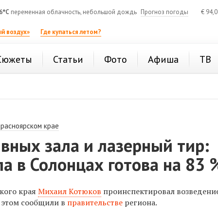
6°C
переменная облачность, небольшой дождь
Прогноз погоды
€
94,
й воздух»
Где купаться летом?
Сюжеты
Статьи
Фото
Афиша
ТВ
Красноярском крае
вных зала и лазерный тир:
а в Солонцах готова на 83 
кого края
Михаил Котюков
проинспектировал возведени
б этом сообщили в
правительстве
региона.