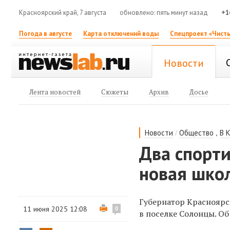
Красноярский край, 7 августа
обновлено: пять минут назад
+1
Погода в августе
Карта отключений воды
Спецпроект «Чисты
Новости
Лента новостей
Сюжеты
Архив
Досье
/
,
Новости
Общество
В 
Два спорти
новая школ
Губернатор Красноярс
11 июня 2025 12:08
0
в поселке Солонцы. О