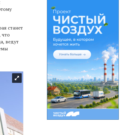
я
этому
рая станет
 что
а, ведут
темы