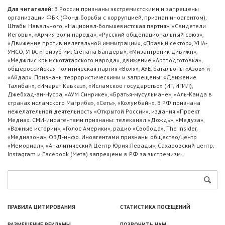
Для читателей:
В России признаны экстремистскими и запрещены
организации ФБК (Фонд борьбы с коррупцией, признан иноагентом),
Штабы Навального, «Национал-большевистская партия», «Свидетели
Иеговы», «Армия воли народа», «Русский общенациональный союз»,
«Движение против нелегальной иммиграции», «Правый сектор», УНА-
УНСО, УПА, «Тризуб им. Степана Бандеры», «Мизантропик дивижн»,
«Меджлис крымскотатарского народа», движение «Артподготовка»,
общероссийская политическая партия «Воля», АУЕ, батальоны «Азов» и
«Айдар». Признаны террористическими и запрещены: «Движение
Талибан», «Имарат Кавказ», «Исламское государство» (ИГ, ИГИЛ),
Джебхад-ан-Нусра, «АУМ Синрике», «Братья-мусульмане», «Аль-Каида в
странах исламского Магриба», «Сеть», «Колумбайн». В РФ признана
нежелательной деятельность «Открытой России», издания «Проект
Медиа». СМИ-иноагентами признаны: телеканал «Дождь», «Медуза»,
«Важные истории», «Голос Америки», радио «Свобода», The Insider,
«Медиазона», ОВД-инфо. Иноагентами признаны общество/центр
«Мемориал», «Аналитический Центр Юрия Левады», Сахаровский центр.
Instagram и Facebook (Metа) запрещены в РФ за экстремизм.
ПРАВИЛА ЦИТИРОВАНИЯ
СТАТИСТИКА ПОСЕЩЕНИЙ
РАЗМЕЩЕНИЕ РЕКЛАМЫ
ПОЗВОНИТЬ НАМ