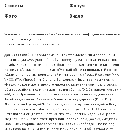
Сюжеты
Форум
Фото
Видео
Условия использования веб-сайта и политика конфиденциальности и
персональных данных
Политика использования cookies
Для читателей:
В России признаны экстремистскими и запрещены
организации ФБК (Фонд борьбы с коррупцией, признан иноагентом),
Штабы Навального, «Национал-большевистская партия», «Свидетели
Иеговы», «Армия воли народа», «Русский общенациональный союз»,
«Движение против нелегальной иммиграции», «Правый сектор», УНА-
УНСО, УПА, «Тризуб им. Степана Бандеры», «Мизантропик дивижн»,
«Меджлис крымскотатарского народа», движение «Артподготовка»,
общероссийская политическая партия «Воля», АУЕ, батальоны «Азов» и
«Айдар». Признаны террористическими и запрещены: «Движение
Талибан», «Имарат Кавказ», «Исламское государство» (ИГ, ИГИЛ),
Джебхад-ан-Нусра, «АУМ Синрике», «Братья-мусульмане», «Аль-Каида в
странах исламского Магриба», «Сеть», «Колумбайн». В РФ признана
нежелательной деятельность «Открытой России», издания «Проект
Медиа». СМИ-иноагентами признаны: телеканал «Дождь», «Медуза»,
«Важные истории», «Голос Америки», радио «Свобода», The Insider,
«Медиазона», ОВД-инфо. Иноагентами признаны общество/центр