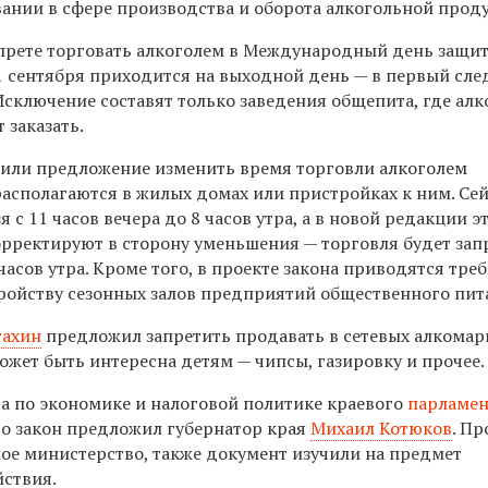
вании в сфере производства и оборота алкогольной прод
апрете торговать алкоголем в Международный день защи
и 1 сентября приходится на выходной день — в первый с
Исключение составят только заведения общепита, где алк
 заказать.
или предложение изменить время торговли алкоголем
располагаются в жилых домах или пристройках к ним. Се
 с 11 часов вечера до 8 часов утра, а в новой редакции э
рректируют в сторону уменьшения — торговля будет за
 часов утра. Кроме того, в проекте закона приводятся тре
ройству сезонных залов предприятий общественного пит
тахин
предложил запретить продавать в сетевых алкомар
жет быть интересна детям — чипсы, газировку и прочее.
а по экономике и налоговой политике краевого
парламе
то закон предложил губернатор края
Михаил Котюков
. Пр
ое министерство, также документ изучили на предмет
ствия.