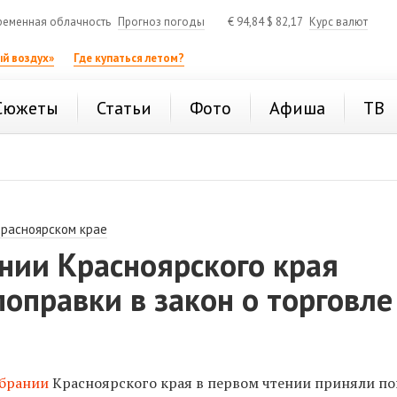
ременная облачность
Прогноз погоды
€
94,84
$
82,17
Курс валют
й воздух»
Где купаться летом?
Сюжеты
Статьи
Фото
Афиша
ТВ
Красноярском крае
нии Красноярского края
оправки в закон о торговле
обрании
Красноярского края в первом чтении приняли п