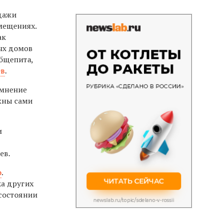
одажи
мещениях.
ак
ых домов
общепита,
ев
.
 мнение
лжны сами
и
ев.
о
.
ка других
 состоянии