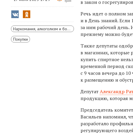
в закон о госрегулиро
Речь идет о полном з
и в День знаний. Есл
за ним рабочий день. 
Наркомания, алкоголизм и борьба с ними
прежнему можно будет
Покупки
Также депутаты одобр
в магазинах, которые 
купить спиртное нельзя
временной период ско
с 9 часов вечера до 10
к размещению и обуст
Депутат
Александр Ра
продукцию, которая мо
Председатель комитет
Васильев напомнил, ч
разработало профильн
регулирующего воздей