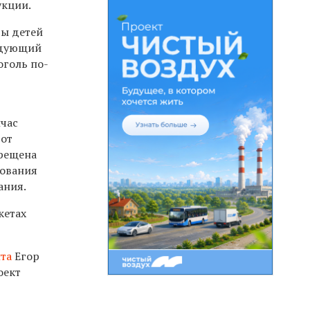
укции.
ты детей
ледующий
оголь по-
йчас
тот
прещена
бования
ания.
кетах
нта
Егор
оект