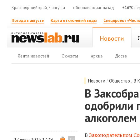
Красноярский край, 8 августа
обновлено: час назад
+16°C
пе
Погода в августе
Карта отключений воды
Спецпроект «Чисты
Новости
Лента новостей
Сюжеты
Архив
Досье
/
,
Новости
Общество
В 
В Заксобра
одобрили п
алкоголем
В
Законодательном С
17 июня 2025 17:29
19