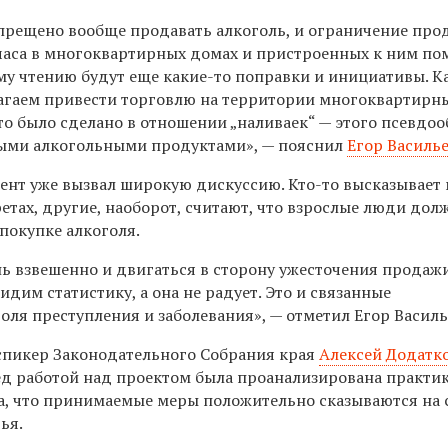
запрещено вообще продавать алкоголь, и ограничение пр
часа в многоквартирных домах и пристроенных к ним по
му чтению будут еще какие-то поправки и инициативы. К
гаем привести торговлю на территории многоквартирн
что было сделано в отношении „наливаек“ — этого псевдо
ными алкогольными продуктами», — пояснил
Егор Василь
мент уже вызвал широкую дискуссию. Кто-то высказывает
ретах, другие, наоборот, считают, что взрослые люди до
покупке алкоголя.
нь взвешенно и двигаться в сторону ужесточения продаж
идим статистику, а она не радует. Это и связанные
оля преступления и заболевания», — отметил Егор Василь
спикер Законодательного Собрания края
Алексей Додатк
ед работой над проектом была проанализирована практи
ла, что принимаемые меры положительно сказываются на
ья.