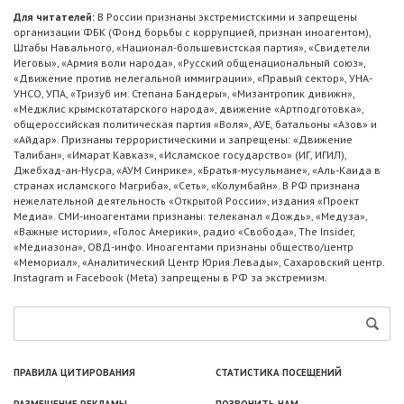
Для читателей:
В России признаны экстремистскими и запрещены
организации ФБК (Фонд борьбы с коррупцией, признан иноагентом),
Штабы Навального, «Национал-большевистская партия», «Свидетели
Иеговы», «Армия воли народа», «Русский общенациональный союз»,
«Движение против нелегальной иммиграции», «Правый сектор», УНА-
УНСО, УПА, «Тризуб им. Степана Бандеры», «Мизантропик дивижн»,
«Меджлис крымскотатарского народа», движение «Артподготовка»,
общероссийская политическая партия «Воля», АУЕ, батальоны «Азов» и
«Айдар». Признаны террористическими и запрещены: «Движение
Талибан», «Имарат Кавказ», «Исламское государство» (ИГ, ИГИЛ),
Джебхад-ан-Нусра, «АУМ Синрике», «Братья-мусульмане», «Аль-Каида в
странах исламского Магриба», «Сеть», «Колумбайн». В РФ признана
нежелательной деятельность «Открытой России», издания «Проект
Медиа». СМИ-иноагентами признаны: телеканал «Дождь», «Медуза»,
«Важные истории», «Голос Америки», радио «Свобода», The Insider,
«Медиазона», ОВД-инфо. Иноагентами признаны общество/центр
«Мемориал», «Аналитический Центр Юрия Левады», Сахаровский центр.
Instagram и Facebook (Metа) запрещены в РФ за экстремизм.
ПРАВИЛА ЦИТИРОВАНИЯ
СТАТИСТИКА ПОСЕЩЕНИЙ