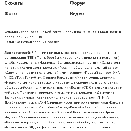
Сюжеты
Форум
Фото
Видео
Условия использования веб-сайта и политика конфиденциальности и
персональных данных
Политика использования cookies
Для читателей:
В России признаны экстремистскими и запрещены
организации ФБК (Фонд борьбы с коррупцией, признан иноагентом),
Штабы Навального, «Национал-большевистская партия», «Свидетели
Иеговы», «Армия воли народа», «Русский общенациональный союз»,
«Движение против нелегальной иммиграции», «Правый сектор», УНА-
УНСО, УПА, «Тризуб им. Степана Бандеры», «Мизантропик дивижн»,
«Меджлис крымскотатарского народа», движение «Артподготовка»,
общероссийская политическая партия «Воля», АУЕ, батальоны «Азов» и
«Айдар». Признаны террористическими и запрещены: «Движение
Талибан», «Имарат Кавказ», «Исламское государство» (ИГ, ИГИЛ),
Джебхад-ан-Нусра, «АУМ Синрике», «Братья-мусульмане», «Аль-Каида в
странах исламского Магриба», «Сеть», «Колумбайн». В РФ признана
нежелательной деятельность «Открытой России», издания «Проект
Медиа». СМИ-иноагентами признаны: телеканал «Дождь», «Медуза»,
«Важные истории», «Голос Америки», радио «Свобода», The Insider,
«Медиазона», ОВД-инфо. Иноагентами признаны общество/центр