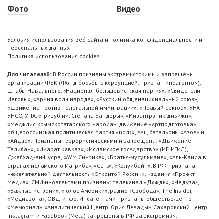
Фото
Видео
Условия использования веб-сайта и политика конфиденциальности и
персональных данных
Политика использования cookies
Для читателей:
В России признаны экстремистскими и запрещены
организации ФБК (Фонд борьбы с коррупцией, признан иноагентом),
Штабы Навального, «Национал-большевистская партия», «Свидетели
Иеговы», «Армия воли народа», «Русский общенациональный союз»,
«Движение против нелегальной иммиграции», «Правый сектор», УНА-
УНСО, УПА, «Тризуб им. Степана Бандеры», «Мизантропик дивижн»,
«Меджлис крымскотатарского народа», движение «Артподготовка»,
общероссийская политическая партия «Воля», АУЕ, батальоны «Азов» и
«Айдар». Признаны террористическими и запрещены: «Движение
Талибан», «Имарат Кавказ», «Исламское государство» (ИГ, ИГИЛ),
Джебхад-ан-Нусра, «АУМ Синрике», «Братья-мусульмане», «Аль-Каида в
странах исламского Магриба», «Сеть», «Колумбайн». В РФ признана
нежелательной деятельность «Открытой России», издания «Проект
Медиа». СМИ-иноагентами признаны: телеканал «Дождь», «Медуза»,
«Важные истории», «Голос Америки», радио «Свобода», The Insider,
«Медиазона», ОВД-инфо. Иноагентами признаны общество/центр
«Мемориал», «Аналитический Центр Юрия Левады», Сахаровский центр.
Instagram и Facebook (Metа) запрещены в РФ за экстремизм.