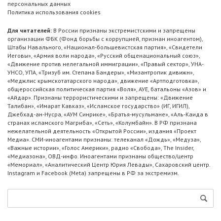
персональных данных
Политика использования cookies
Для читателей:
В России признаны экстремистскими и запрещены
организации ФБК (Фонд борьбы с коррупцией, признан иноагентом),
Штабы Навального, «Национал-большевистская партия», «Свидетели
Иеговы», «Армия воли народа», «Русский общенациональный союз»,
«Движение против нелегальной иммиграции», «Правый сектор», УНА-
УНСО, УПА, «Тризуб им. Степана Бандеры», «Мизантропик дивижн»,
«Меджлис крымскотатарского народа», движение «Артподготовка»,
общероссийская политическая партия «Воля», АУЕ, батальоны «Азов» и
«Айдар». Признаны террористическими и запрещены: «Движение
Талибан», «Имарат Кавказ», «Исламское государство» (ИГ, ИГИЛ),
Джебхад-ан-Нусра, «АУМ Синрике», «Братья-мусульмане», «Аль-Каида в
странах исламского Магриба», «Сеть», «Колумбайн». В РФ признана
нежелательной деятельность «Открытой России», издания «Проект
Медиа». СМИ-иноагентами признаны: телеканал «Дождь», «Медуза»,
«Важные истории», «Голос Америки», радио «Свобода», The Insider,
«Медиазона», ОВД-инфо. Иноагентами признаны общество/центр
«Мемориал», «Аналитический Центр Юрия Левады», Сахаровский центр.
Instagram и Facebook (Metа) запрещены в РФ за экстремизм.