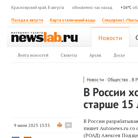
Красноярский край, 8 августа
обновлено: час назад
+16°C
обл
Погода в августе
Карта отключений воды
Спецпроект «Чисты
Новости
Лента новостей
Сюжеты
Архив
Досье
/
,
Новости
Общество
В 
В России х
старше 15 
В России разрабатыва
9 июля 2025 15:35
68
пишет Autonews.ru со
(РОАД) Алексея Подщ