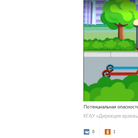
Потенциальная опасност
КГАУ «Дирекция краев
0
1