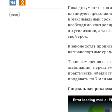
Пока документ находи
планируют представит
Авто
и максимальный срок э
необходимо контролир
до утилизации, а так
свой срок.
В законе хотят пропи
на транспортные средс
Такие изменения связ
ассоциации, в среднем
практически 40 млн ст
продавать по 3 млн м
Социальная реклам
Error loading media: F