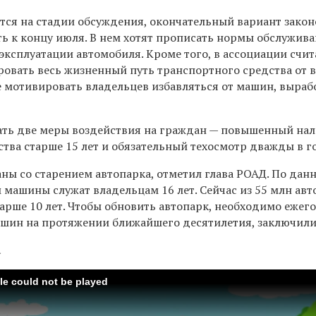
тся на стадии обсуждения, окончательный вариант зако
ь к концу июля. В нем хотят прописать нормы обслужив
ксплуатации автомобиля. Кроме того, в ассоциации счит
овать весь жизненный путь транспортного средства от 
же мотивировать владельцев избавляться от машин, выра
сать две меры воздействия на граждан — повышенный нал
тва старше 15 лет и обязательный техосмотр дважды в г
аны со старением автопарка, отметил глава РОАД. По дан
 машины служат владельцам 16 лет. Сейчас из 55 млн ав
арше 10 лет. Чтобы обновить автопарк, необходимо ежег
ашин на протяжении ближайшего десятилетия, заключили
а
ile could not be played