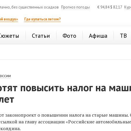
ачно, без существенных осадков
Прогноз погоды
€
94,84
$
82,17
Кур
й воздух»
Где купаться летом?
Сюжеты
Статьи
Фото
Афиша
ТВ
России
отят повысить налог на ма
лет
ют законопроект о повышении налога на старые машины. 
 ссылкой на главу ассоциации «Российские автомобильны
еколдина.