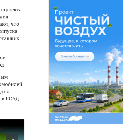
нопроекта
ания
ают, что
выпуска
ботавших
ог
од.
ным
томобилей
одно
 в РОАД.